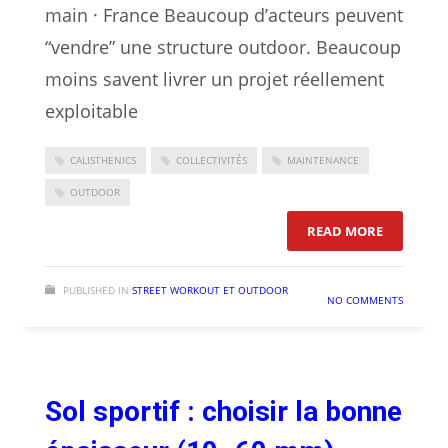
main · France Beaucoup d’acteurs peuvent
“vendre” une structure outdoor. Beaucoup
moins savent livrer un projet réellement
exploitable
CALISTHENICS
COLLECTIVITÉS
MAINTENANCE
OUTDOOR
: QUELS 
READ MORE
PUBLISHED IN
STREET WORKOUT ET OUTDOOR
NO COMMENTS
Sol sportif : choisir la bonne