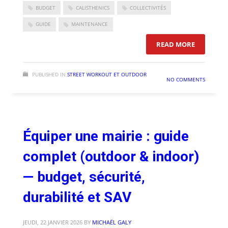
BUDGET
CALISTHENICS
COLLECTIVITÉS
GUIDE
MAINTENANCE
: STREET 
READ MORE
PUBLISHED IN
STREET WORKOUT ET OUTDOOR
NO COMMENTS
Équiper une mairie : guide
complet (outdoor & indoor)
— budget, sécurité,
durabilité et SAV
JEUDI, 22 JANVIER 2026
BY
MICHAËL GALY