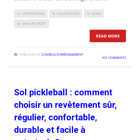
CERTIFICATION
COLLECTIVITÉS
GUIDE
SALLE DE SPORT
: CAHIER 
READ MORE
PUBLISHED IN
CONSEILS D'AMÉNAGEMENT
NO COMMENTS
Sol pickleball : comment
choisir un revêtement sûr,
régulier, confortable,
durable et facile à