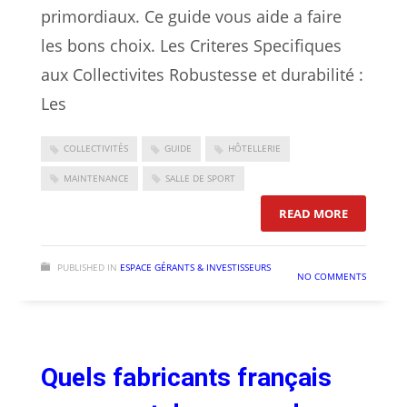
primordiaux. Ce guide vous aide a faire
les bons choix. Les Criteres Specifiques
aux Collectivites Robustesse et durabilité :
Les
COLLECTIVITÉS
GUIDE
HÔTELLERIE
MAINTENANCE
SALLE DE SPORT
: ÉQUIPEM
READ MORE
PUBLISHED IN
ESPACE GÉRANTS & INVESTISSEURS
NO COMMENTS
Quels fabricants français