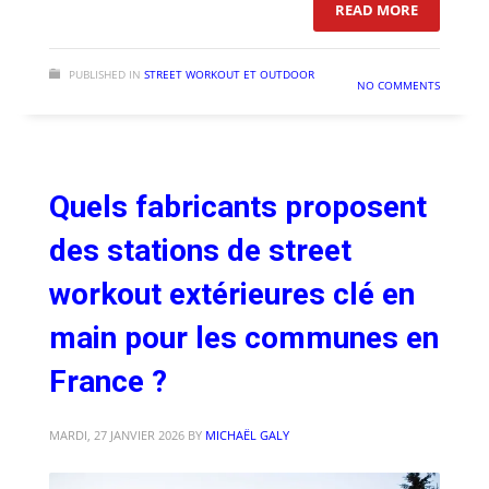
: QUELS 
READ MORE
PUBLISHED IN
STREET WORKOUT ET OUTDOOR
NO COMMENTS
Quels fabricants proposent
des stations de street
workout extérieures clé en
main pour les communes en
France ?
MARDI, 27 JANVIER 2026
BY
MICHAËL GALY