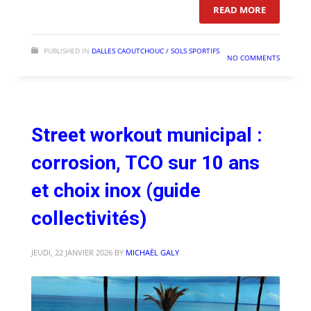
: SOL SPO
READ MORE
PUBLISHED IN
DALLES CAOUTCHOUC / SOLS SPORTIFS
NO COMMENTS
Street workout municipal :
corrosion, TCO sur 10 ans
et choix inox (guide
collectivités)
JEUDI, 22 JANVIER 2026
BY
MICHAËL GALY