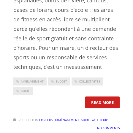
esplanades, bords de rivière, campus,
bases de loisirs, cours d’école : les aires
de fitness en accès libre se multiplient
parce qu’elles répondent à une demande
réelle de sport gratuit et sans contrainte
d’horaire. Pour un maire, un directeur des
sports ou un responsable de services
techniques, c’est un investissement
AMÉNAGEMENT
BUDGET
COLLECTIVITÉS
GUIDE
: AIRE DE
READ MORE
PUBLISHED IN
CONSEILS D'AMÉNAGEMENT
,
GUIDES ACHETEURS
NO COMMENTS