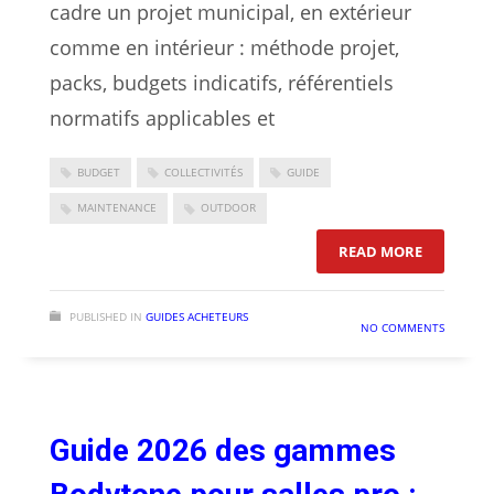
cadre un projet municipal, en extérieur
comme en intérieur : méthode projet,
packs, budgets indicatifs, référentiels
normatifs applicables et
BUDGET
COLLECTIVITÉS
GUIDE
MAINTENANCE
OUTDOOR
: ÉQUIPER
READ MORE
PUBLISHED IN
GUIDES ACHETEURS
NO COMMENTS
Guide 2026 des gammes