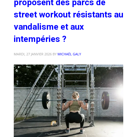
proposent des parcs de
street workout résistants au
vandalisme et aux
intempéries ?
MARDI, 27 JANVIER 2026
BY
MICHAËL GALY