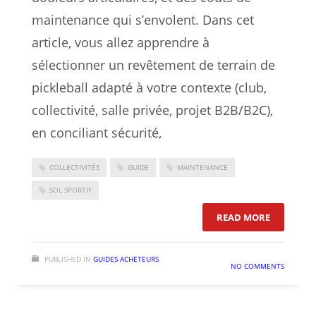
maintenance qui s’envolent. Dans cet
article, vous allez apprendre à
sélectionner un revêtement de terrain de
pickleball adapté à votre contexte (club,
collectivité, salle privée, projet B2B/B2C),
en conciliant sécurité,
COLLECTIVITÉS
GUIDE
MAINTENANCE
SOL SPORTIF
: SOL PIC
READ MORE
PUBLISHED IN
GUIDES ACHETEURS
NO COMMENTS