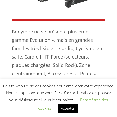
Bodytone ne se présente plus en «
gamme Evolution », mais en grandes
familles très lisibles : Cardio, Cyclisme en
salle, Cardio HIIT, Force (sélecteurs,
plaques chargées, Solid Rock), Zone
d’entraînement, Accessoires et Pilates.
Pour une salle pro, l’enjeu est de choisir
Ce site web utilise des cookies pour améliorer votre expérience.
les bonnes lignes dans cet écosystème, en
Nous supposons que vous êtes d'accord, mais vous pouvez
fonction de ton concept (indépendant,
vous désinscrire si vous le souhaitez.
Paramètres des
premium, hôtel,
cookies
Accepter