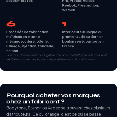
bases militaires
Pro, Précor, Adidas,
Reebok, Freemotion,
Watson
6
1
Procédés de fabrication
Interlocuteur unique du
maîtrisés en interne —
premier audit au dernier
mécanosoudure, tôlerie,
boulon serré, partout en
usinage, injection, fonderie,
France
finition
Sources : données internes Light In Fitness (2013-2026). Les chiffres sont
vérifiables sur demande pour tout projet en cours de qualification.
Pourquoi acheter vos marques
chez un fabricant ?
Bodytone, Etenon ou Xebex se trouvent chez plusieurs
distributeurs. Ce qui change, c'est ce qui se passe