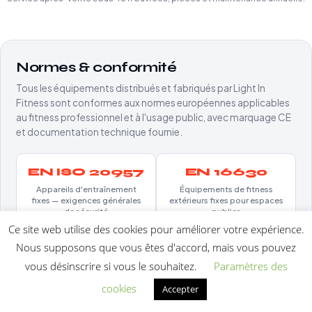
Normes & conformité
Tous les équipements distribués et fabriqués par Light In
Fitness sont conformes aux normes européennes applicables
au fitness professionnel et à l'usage public, avec marquage CE
et documentation technique fournie.
EN ISO 20957
EN 16630
Appareils d'entraînement
Équipements de fitness
fixes — exigences générales
extérieurs fixes pour espaces
de sécurité
publics
Ce site web utilise des cookies pour améliorer votre expérience.
Marquage CE
Acier EN
Nous supposons que vous êtes d'accord, mais vous pouvez
10025
Conformité directive
vous désinscrire si vous le souhaitez.
Paramètres des
européenne — sécurité, CEM,
Produits laminés à chaud —
substances
cookies
Accepter
nuances S275 et S355