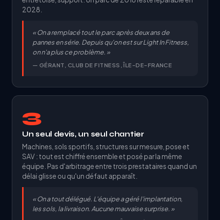
2028.
« On a remplacé tout le parc après deux ans de
pannes en série. Depuis qu'on est sur Light In Fitness,
on n'a plus ce problème. »
— GÉRANT, CLUB DE FITNESS, ÎLE-DE-FRANCE
3
Un seul devis, un seul chantier
Machines, sols sportifs, structures sur mesure, pose et
SAV : tout est chiffré ensemble et posé par la même
équipe. Pas d'arbitrage entre trois prestataires quand un
délai glisse ou qu'un défaut apparaît.
« On a tout délégué. L'équipe a géré l'implantation,
les sols, la livraison. Aucune mauvaise surprise. »