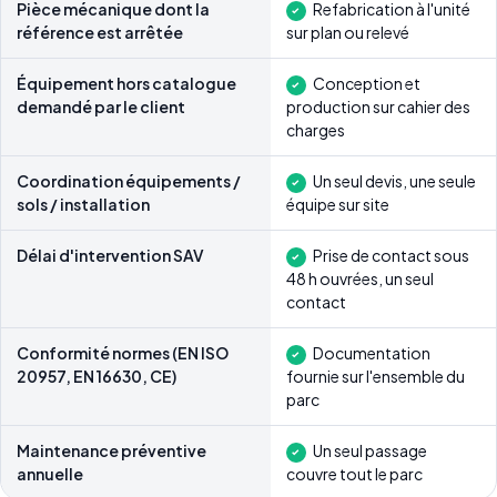
seul
Pièce mécanique dont la
Refabrication à l'unité
référence est arrêtée
sur plan ou relevé
et
Light
Équipement hors catalogue
Conception et
In
demandé par le client
production sur cahier des
Fitness,
charges
fabricant-
distributeur
Coordination équipements /
Un seul devis, une seule
sols / installation
équipe sur site
Délai d'intervention SAV
Prise de contact sous
48 h ouvrées, un seul
contact
Conformité normes (EN ISO
Documentation
20957, EN 16630, CE)
fournie sur l'ensemble du
parc
Maintenance préventive
Un seul passage
annuelle
couvre tout le parc