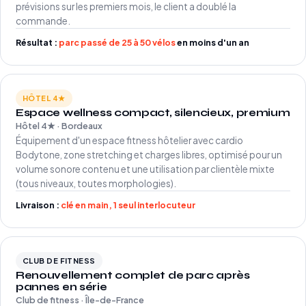
prévisions sur les premiers mois, le client a doublé la
commande.
Résultat :
parc passé de 25 à 50 vélos
en moins d'un an
HÔTEL 4★
Espace wellness compact, silencieux, premium
Hôtel 4★ · Bordeaux
Équipement d'un espace fitness hôtelier avec cardio
Bodytone, zone stretching et charges libres, optimisé pour un
volume sonore contenu et une utilisation par clientèle mixte
(tous niveaux, toutes morphologies).
Livraison :
clé en main, 1 seul interlocuteur
CLUB DE FITNESS
Renouvellement complet de parc après
pannes en série
Club de fitness · Île-de-France