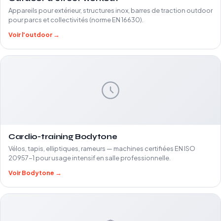
Appareils pour extérieur, structures inox, barres de traction outdoor
pour parcs et collectivités (norme EN 16630).
Voir l'outdoor →
Cardio-training Bodytone
Vélos, tapis, elliptiques, rameurs — machines certifiées EN ISO
20957-1 pour usage intensif en salle professionnelle.
Voir Bodytone →