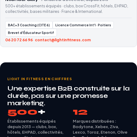
500+ établissements équipés · clubs, box CrossFit, hôtels, EHPAD,
collectivités, bases militaires · France & International.
BAC+3 Coaching (CITE 6)
Licence Commerce Int'l · Poitiers
Brevet d'Éducateur Sportif
06 20 72 66 96
·
contact@lightinfitness.com
LIGHT IN FITNESS EN CHIFFRES
Une expertise B2B construite sur la
durée, pas sur une promesse
marketing.
500
+
12
Établissements équipés
Marques distribuées :
depuis 2013 — clubs, box,
Bodytone, Xebex, Ziva,
hôtels, EHPAD, collectivités,
Lexco, Toroz, Etenon, Olive