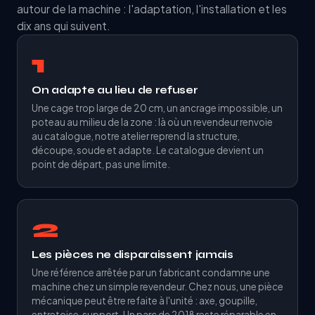
autour de la machine : l'adaptation, l'installation et les
dix ans qui suivent.
1
On adapte au lieu de refuser
Une cage trop large de 20 cm, un ancrage impossible, un
poteau au milieu de la zone : là où un revendeur renvoie
au catalogue, notre atelier reprend la structure,
découpe, soude et adapte. Le catalogue devient un
point de départ, pas une limite.
2
Les pièces ne disparaissent jamais
Une référence arrêtée par un fabricant condamne une
machine chez un simple revendeur. Chez nous, une pièce
mécanique peut être refaite à l'unité : axe, goupille,
entretoise, support. Un parc de 2018 reste réparable en