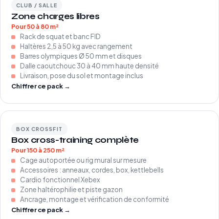
CLUB / SALLE
Zone charges libres
Pour 50 à 80 m²
Rack de squat et banc FID
Haltères 2,5 à 50 kg avec rangement
Barres olympiques Ø 50 mm et disques
Dalle caoutchouc 30 à 40 mm haute densité
Livraison, pose du sol et montage inclus
Chiffrer ce pack →
BOX CROSSFIT
Box cross-training complète
Pour 150 à 250 m²
Cage autoportée ou rig mural sur mesure
Accessoires : anneaux, cordes, box, kettlebells
Cardio fonctionnel Xebex
Zone haltérophilie et piste gazon
Ancrage, montage et vérification de conformité
Chiffrer ce pack →