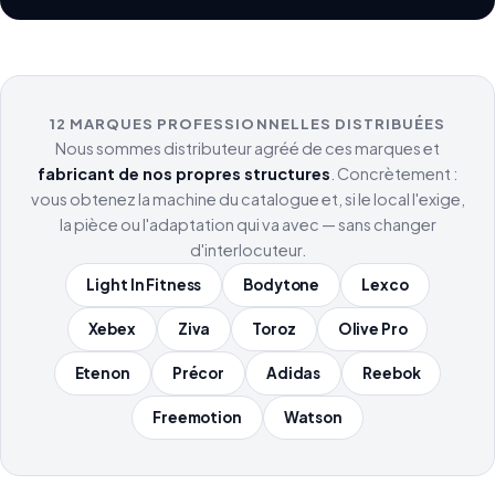
12 MARQUES PROFESSIONNELLES DISTRIBUÉES
Nous sommes distributeur agréé de ces marques et
fabricant de nos propres structures
. Concrètement :
vous obtenez la machine du catalogue et, si le local l'exige,
la pièce ou l'adaptation qui va avec — sans changer
d'interlocuteur.
Light In Fitness
Bodytone
Lexco
Xebex
Ziva
Toroz
Olive Pro
Etenon
Précor
Adidas
Reebok
Freemotion
Watson