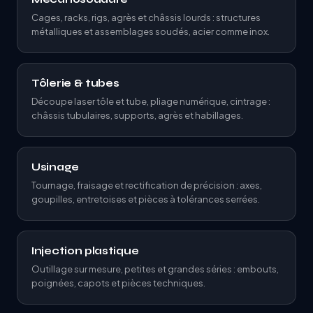
Cages, racks, rigs, agrès et châssis lourds : structures
métalliques et assemblages soudés, acier comme inox.
Tôlerie & tubes
Découpe laser tôle et tube, pliage numérique, cintrage :
châssis tubulaires, supports, agrès et habillages.
Usinage
Tournage, fraisage et rectification de précision : axes,
goupilles, entretoises et pièces à tolérances serrées.
Injection plastique
Outillage sur mesure, petites et grandes séries : embouts,
poignées, capots et pièces techniques.