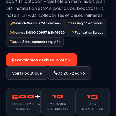
sportifs, outdoor. Projet clé en main : audit, plan
3D, installation et SAV, pour clubs, box CrossFit,
hôtels, EHPAD, collectivités et bases militaires.
Devis chiffré sous 24 h ouvrées
Leasing 36 à 60 mois
Normes EN ISO 20957 & EN 16630
Fabrication Europe
500+ établissements équipés
Recevoir mon devis sous 24 h
Voir la boutique
06 20 72 66 96
500
+
12
13
ÉTABLISSEMENTS
MARQUES
ANS
ÉQUIPÉS
DISTRIBUÉES
D'EXPERTISE