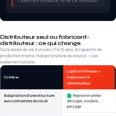
— DIRECTEUR TECHNIQUE, HÔTEL 4★, BORDEAUX
Distributeur seul ou fabricant-
distributeur : ce qui change
Sur la durée de vie d'un parc (7 à 10 ans), la capacité de
production interne change la nature du service — pas
seulement son prix.
Light In Fitness —
Critère
fabricant &
distributeur
Comparaison
Adaptation d'une structure
Reprise en atelier :
entre
aux contraintes du local
découpe, soudure,
un
perçage
distributeur