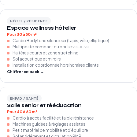
HÔTEL / RÉSIDENCE
Espace wellness hôtelier
Pour 30 à 50 m²
Cardio Bodytone silencieux (tapis, vélo, elliptique)
Multiposte compact ou poulie vis-à-vis
Haltères courts et zone stretching
Sol acoustique et miroirs
Installation coordonnée hors horaires clients
Chiffrer ce pack →
EHPAD / SANTÉ
Salle senior et rééducation
Pour 40 à 60 m²
Cardio à accès facilité et faible résistance
Machines guidées à réglages assistés
Petit matériel de mobilité et d'équilibre
Sol antidérapant et circulation PMR