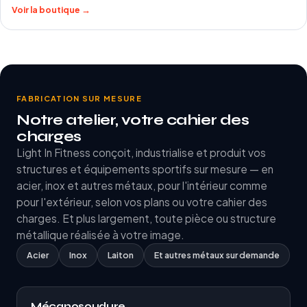
Voir la boutique →
FABRICATION SUR MESURE
Notre atelier, votre cahier des
charges
Light In Fitness conçoit, industrialise et produit vos
structures et équipements sportifs sur mesure — en
acier, inox et autres métaux, pour l'intérieur comme
pour l'extérieur, selon vos plans ou votre cahier des
charges. Et plus largement, toute pièce ou structure
métallique réalisée à votre image.
Acier
Inox
Laiton
Et autres métaux sur demande
Mécanosoudure