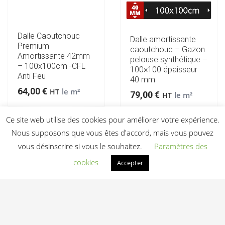
Dalle Caoutchouc
Dalle amortissante
Premium
caoutchouc – Gazon
Amortissante 42mm
pelouse synthétique –
– 100x100cm -CFL
100×100 épaisseur
Anti Feu
40 mm
64,00
€
le m²
HT
79,00
€
le m²
HT
Ce site web utilise des cookies pour améliorer votre expérience.
Ajouter au devis
Ajouter au devis
Nous supposons que vous êtes d'accord, mais vous pouvez
vous désinscrire si vous le souhaitez.
Paramètres des
cookies
Accepter
2
1