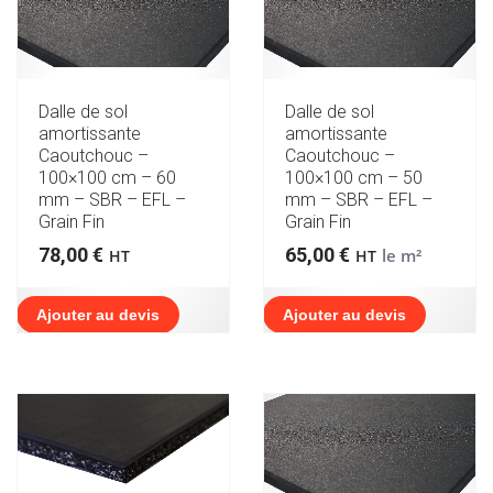
Dalle de sol
Dalle de sol
amortissante
amortissante
Caoutchouc –
Caoutchouc –
100×100 cm – 60
100×100 cm – 50
mm – SBR – EFL –
mm – SBR – EFL –
Grain Fin
Grain Fin
78,00
€
65,00
€
le m²
HT
HT
Ajouter au devis
Ajouter au devis