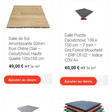
Dalle Puzzle
Dalle de Sol
Caoutchouc 100 x
Amortissante 20mm
100 cm – 7 mm –
Bois Chêne Clair –
Gris Foncé Moucheté
Caoutchouc Haute
– ERP Cfl-S2 – Indice
Qualité 100×100 cm
COV A+
49,00
€
le m²
HT
65,00
€
le m²
HT
Ajouter au devis
Ajouter au devis