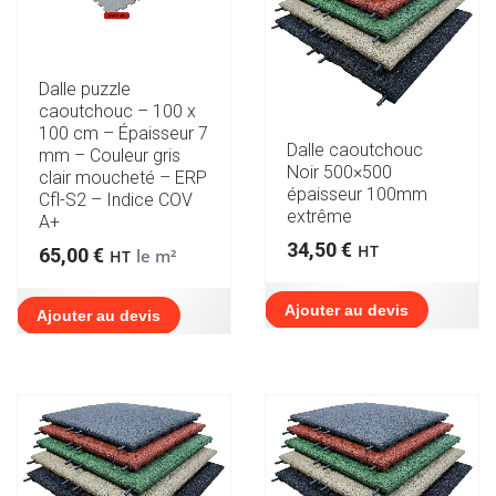
Dalle puzzle
caoutchouc – 100 x
100 cm – Épaisseur 7
Dalle caoutchouc
mm – Couleur gris
Noir 500×500
clair moucheté – ERP
épaisseur 100mm
Cfl-S2 – Indice COV
extrême
A+
34,50
€
HT
65,00
€
le m²
HT
Ajouter au devis
Ajouter au devis