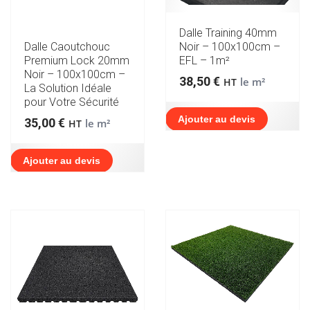
Dalle Training 40mm
Noir – 100x100cm –
Dalle Caoutchouc
EFL – 1m²
Premium Lock 20mm
Noir – 100x100cm –
38,50
€
le m²
HT
La Solution Idéale
pour Votre Sécurité
Ajouter au devis
35,00
€
le m²
HT
Ajouter au devis