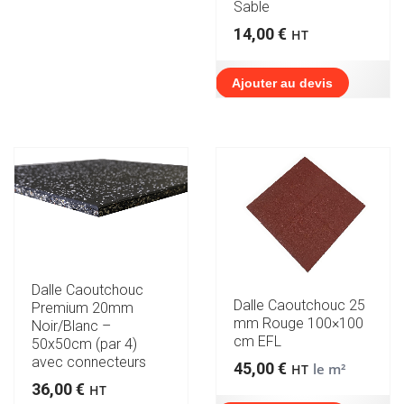
Sable
14,00
€
HT
Ajouter au devis
Dalle Caoutchouc
Dalle Caoutchouc 25
Premium 20mm
mm Rouge 100×100
Noir/Blanc –
cm EFL
50x50cm (par 4)
avec connecteurs
45,00
€
le m²
HT
36,00
€
HT