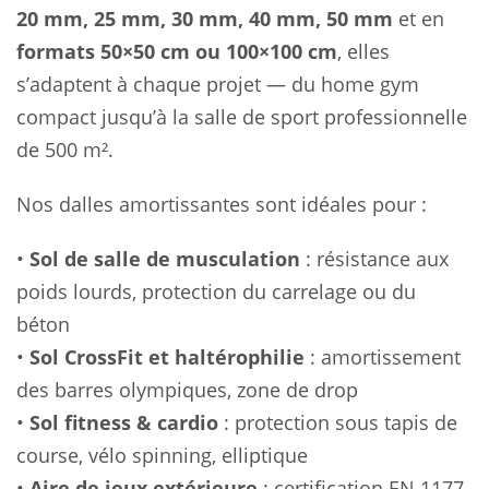
20 mm, 25 mm, 30 mm, 40 mm, 50 mm
et en
formats 50×50 cm ou 100×100 cm
, elles
s’adaptent à chaque projet — du home gym
compact jusqu’à la salle de sport professionnelle
de 500 m².
Nos dalles amortissantes sont idéales pour :
•
Sol de salle de musculation
: résistance aux
poids lourds, protection du carrelage ou du
béton
•
Sol CrossFit et haltérophilie
: amortissement
des barres olympiques, zone de drop
•
Sol fitness & cardio
: protection sous tapis de
course, vélo spinning, elliptique
•
Aire de jeux extérieure
: certification EN 1177,