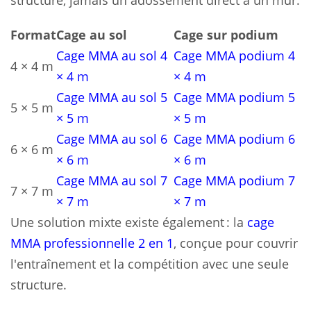
structure, jamais un adossement direct à un mur.
Format
Cage au sol
Cage sur podium
Cage MMA au sol 4
Cage MMA podium 4
4 × 4 m
× 4 m
× 4 m
Cage MMA au sol 5
Cage MMA podium 5
5 × 5 m
× 5 m
× 5 m
Cage MMA au sol 6
Cage MMA podium 6
6 × 6 m
× 6 m
× 6 m
Cage MMA au sol 7
Cage MMA podium 7
7 × 7 m
× 7 m
× 7 m
Une solution mixte existe également : la
cage
MMA professionnelle 2 en 1
, conçue pour couvrir
l'entraînement et la compétition avec une seule
structure.