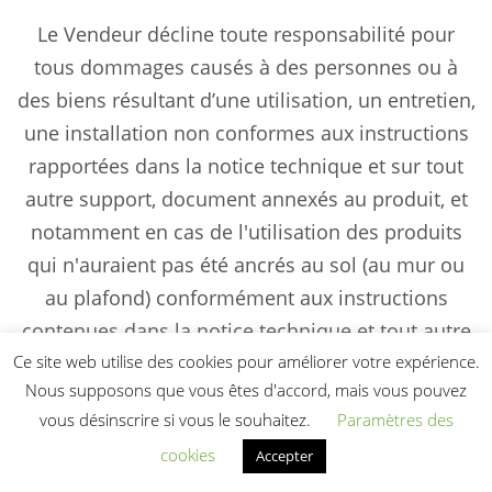
Le Vendeur décline toute responsabilité pour
tous dommages causés à des personnes ou à
des biens résultant d’une utilisation, un entretien,
une installation non conformes aux instructions
rapportées dans la notice technique et sur tout
autre support, document annexés au produit, et
notamment en cas de l'utilisation des produits
qui n'auraient pas été ancrés au sol (au mur ou
au plafond) conformément aux instructions
contenues dans la notice technique et tout autre
Ce site web utilise des cookies pour améliorer votre expérience.
document ou avertissement annexés aux
Nous supposons que vous êtes d'accord, mais vous pouvez
produits, ou dont l’ancrage au sol aurait été fait
vous désinscrire si vous le souhaitez.
Paramètres des
directement par l'Acheteur ou par des tiers non
cookies
Accepter
agréés par le Vendeur.