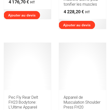
4 176,70
€
HT
tonifier les muscles
4 228,20
€
HT
Ajouter au devis
Ajouter au devis
Pec Fly Rear Delt
Appareil de
FH23 Bodytone:
Musculation Shoulder
L’Ultime Appareil
Press FH20