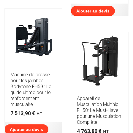
Ajouter au devis
Machine de presse
pour les jambes
Bodytone FH59 : Le
guide ultime pour le
renforcement
Appareil de
musculaire.
Musculation Multihip
FH58: Le Must-Have
7 513,90
€
HT
pour une Musculation
Complète
Ajouter au devis
4 763,80
€
HT