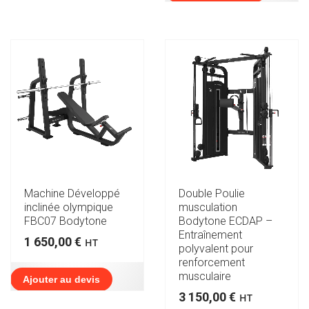
Machine Développé
Double Poulie
inclinée olympique
musculation
FBC07 Bodytone
Bodytone ECDAP –
Entraînement
1 650,00
€
HT
polyvalent pour
renforcement
musculaire
Ajouter au devis
3 150,00
€
HT