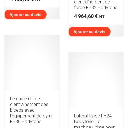
d’entraînement de
force FH32 Bodytone
Ajouter au devis
4 964,60
€
HT
Ajouter au devis
Le guide ultime
d’entraînement des
biceps avec
l’équipement de gym
Lateral Raise FH24
FH30 Bodytone
Bodytone: La
machine ultime pour