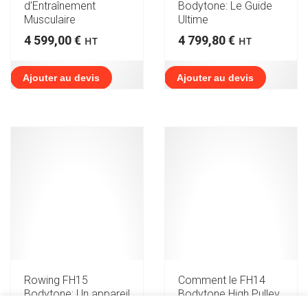
d’Entraînement
Bodytone: Le Guide
Musculaire
Ultime
4 599,00
€
4 799,80
€
HT
HT
Ajouter au devis
Ajouter au devis
Rowing FH15
Comment le FH14
Bodytone: Un appareil
Bodytone High Pulley
de musculation
Pull-Ups révolutionne