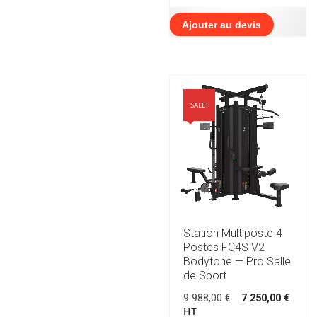
Ajouter au devis
SALE!
Station Multiposte 4
Postes FC4S V2
Bodytone — Pro Salle
de Sport
Le
Le
9 988,00
€
7 250,00
€
prix
prix
HT