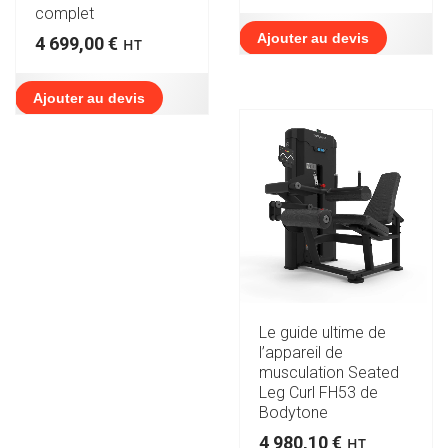
complet
Ajouter au devis
4 699,00
€
HT
Ajouter au devis
Le guide ultime de
l’appareil de
musculation Seated
Leg Curl FH53 de
Bodytone
4 980,10
€
HT