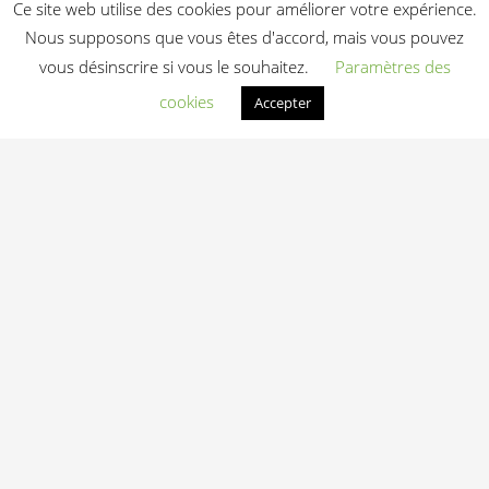
Ce site web utilise des cookies pour améliorer votre expérience.
professionnel pour
la forme physique
Nous supposons que vous êtes d'accord, mais vous pouvez
des résultats
4 949,20
€
HT
spectaculaires
vous désinscrire si vous le souhaitez.
Paramètres des
4 902,80
€
HT
cookies
Accepter
Ajouter au devis
Ajouter au devis
La musculation
Appareil de