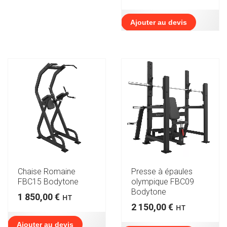
initial
actu
était :
est :
9
7
Ajouter au devis
988,00 €.
250,
Chaise Romaine
Presse à épaules
FBC15 Bodytone
olympique FBC09
Bodytone
1 850,00
€
HT
2 150,00
€
HT
Ajouter au devis