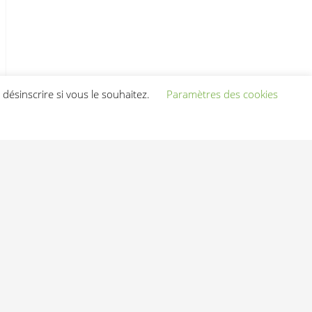
désinscrire si vous le souhaitez.
Paramètres des cookies
ness.com
|
Mentions légales
CGV
Tours (37)