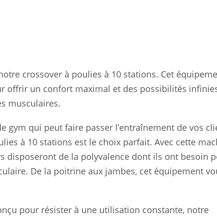
équipement
de
gym
polyvalent
et
durable
notre crossover à poulies à 10 stations. Cet équipem
 offrir un confort maximal et des possibilités infinie
es musculaires.
e gym qui peut faire passer l’entraînement de vos cli
ies à 10 stations est le choix parfait. Avec cette ma
urs disposeront de la polyvalence dont ils ont besoin 
ulaire. De la poitrine aux jambes, cet équipement vo
nçu pour résister à une utilisation constante, notre