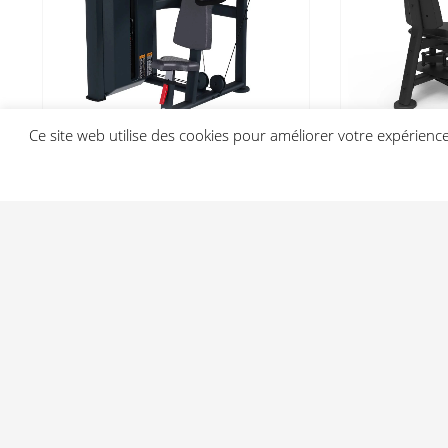
Ce site web utilise des cookies pour améliorer votre expérien
Appareil de Musculation
Appareil de 
Shoulder Press FH20 Bodytone:
Outer FH56 
Le Guide Ultime
choix parfai
entraînemen
4 799,80
€
HT
4 699,00
€
Ajouter au devis
Ajouter au d
Light In Fitness
—
6-8 ru
© 2026 Li