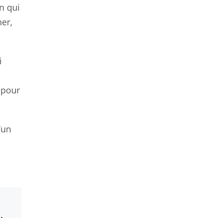
n qui
er,
i
 pour
’un