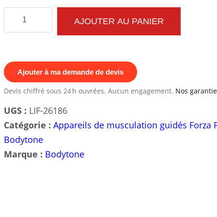
quantité
AJOUTER AU PANIER
de
Crossover
à
poulies
Ajouter à ma demande de devis
10
Devis chiffré sous 24 h ouvrées. Aucun engagement.
Nos garantie
stations
UGS :
LIF-26186
:
Catégorie :
Appareils de musculation guidés Forza 
Boostez
Bodytone
votre
Marque :
Bodytone
routine
d'entraînement
avec
notre