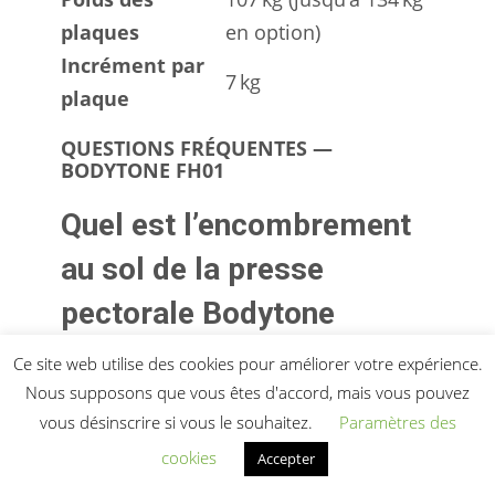
plaques
en option)
Incrément par
7 kg
plaque
QUESTIONS FRÉQUENTES —
BODYTONE FH01
Quel est l’encombrement
au sol de la presse
pectorale Bodytone
FH01 ?
Ce site web utilise des cookies pour améliorer votre expérience.
Nous supposons que vous êtes d'accord, mais vous pouvez
Elle occupe 151 x 120 cm au sol, pour
vous désinscrire si vous le souhaitez.
Paramètres des
une hauteur de 162 cm. À cette emprise
cookies
Accepter
s’ajoute la zone d’accès et de