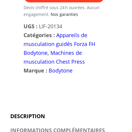
press
Devis chiffré sous 24 h ouvrées. Aucun
engagement.
Nos garanties
Bodytone:
perfectionnez
UGS :
LIF-20134
votre
Catégories :
Appareils de
entraînement
musculation guidés Forza FH
de
Bodytone
,
Machines de
la
musculation Chest Press
poitrine.
Marque :
Bodytone
DESCRIPTION
INFORMATIONS COMPLÉMENTAIRES