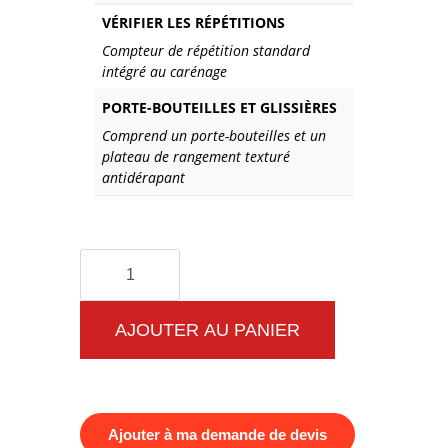
VÉRIFIER LES RÉPÉTITIONS
Compteur de répétition standard
intégré au carénage
PORTE-BOUTEILLES ET GLISSIÈRES
Comprend un porte-bouteilles et un
plateau de rangement texturé
antidérapant
quantité
de
Appareil
AJOUTER AU PANIER
de
musculation
FH01
Ajouter à ma demande de devis
Chest