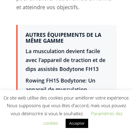
et atteindre vos objectifs.
AUTRES ÉQUIPEMENTS DE LA
MÊME GAMME
La musculation devient facile
avec l’appareil de traction et de
dips assistés Bodytone FH13
Rowing FH15 Bodytone: Un
appareil de musculation
professionnel pour des résultats
Ce site web utilise des cookies pour améliorer votre expérience.
Nous supposons que vous êtes d'accord, mais vous pouvez
spectaculaires
vous désinscrire si vous le souhaitez.
Paramètres des
Lateral Raise FH24 Bodytone: La
cookies
Accepter
machine ultime pour tonifier les