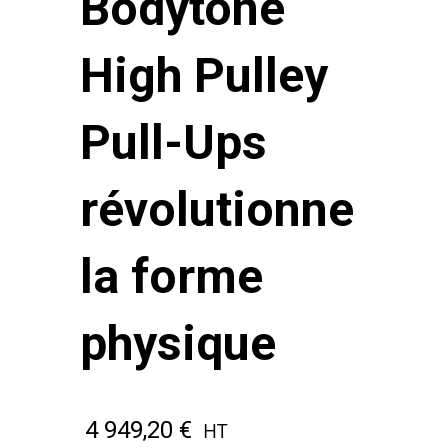
Bodytone
High Pulley
Pull-Ups
révolutionne
la forme
physique
4 949,20
€
HT