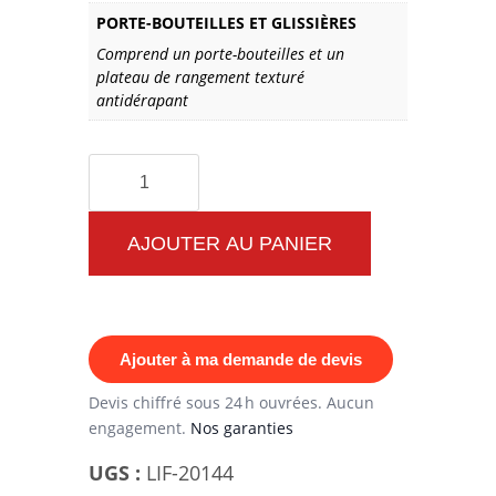
PORTE-BOUTEILLES ET GLISSIÈRES
Comprend un porte-bouteilles et un
plateau de rangement texturé
antidérapant
quantité
de
Comment
AJOUTER AU PANIER
le
FH14
Bodytone
Ajouter à ma demande de devis
High
Pulley
Devis chiffré sous 24 h ouvrées. Aucun
engagement.
Nos garanties
Pull-
Ups
UGS :
LIF-20144