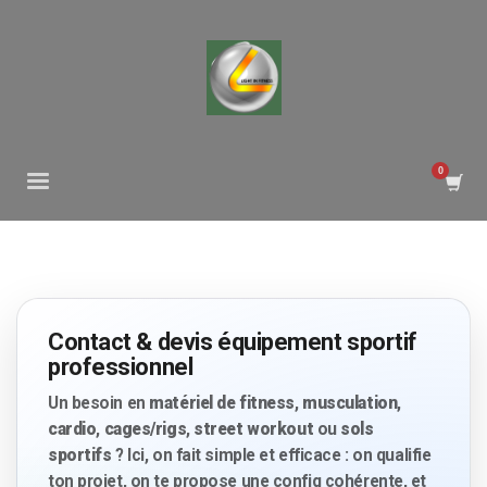
Contact & devis équipement sportif
professionnel
Un besoin en
matériel de fitness
,
musculation
,
cardio
,
cages/rigs
,
street workout
ou
sols
sportifs
? Ici, on fait simple et efficace : on qualifie
ton projet, on te propose une config cohérente, et