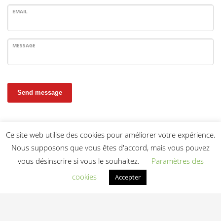
EMAIL
MESSAGE
Send message
Ce site web utilise des cookies pour améliorer votre expérience.
Nous supposons que vous êtes d'accord, mais vous pouvez
vous désinscrire si vous le souhaitez.
Paramètres des
cookies
Accepter
Light In Fitness
—
6-8 rue Victor Laloux
,
37000
Tours
,
France
06 20 72 66 96
contact@lightinfitness.com
|
Mentions légales
CGV