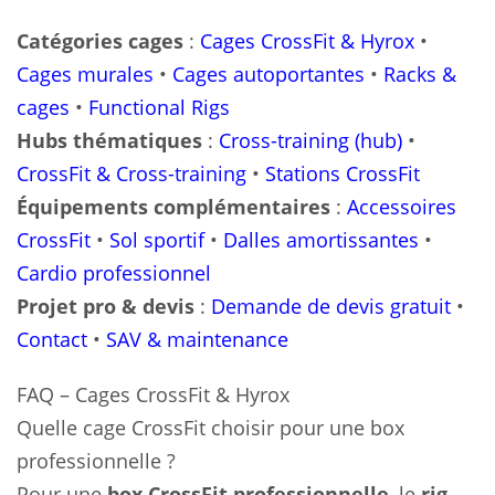
Catégories cages
:
Cages CrossFit & Hyrox
•
Cages murales
•
Cages autoportantes
•
Racks &
cages
•
Functional Rigs
Hubs thématiques
:
Cross-training (hub)
•
CrossFit & Cross-training
•
Stations CrossFit
Équipements complémentaires
:
Accessoires
CrossFit
•
Sol sportif
•
Dalles amortissantes
•
Cardio professionnel
Projet pro & devis
:
Demande de devis gratuit
•
Contact
•
SAV & maintenance
FAQ – Cages CrossFit & Hyrox
Quelle cage CrossFit choisir pour une box
professionnelle ?
Pour une
box CrossFit professionnelle
, le
rig