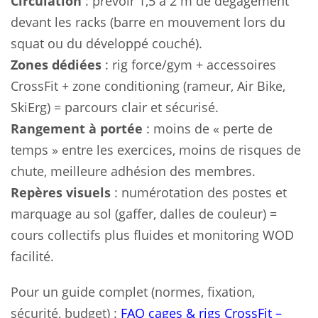
Circulation
: prévoir 1,5 à 2 m de dégagement
devant les racks (barre en mouvement lors du
squat ou du développé couché).
Zones dédiées
: rig force/gym + accessoires
CrossFit + zone conditioning (rameur, Air Bike,
SkiErg) = parcours clair et sécurisé.
Rangement à portée
: moins de « perte de
temps » entre les exercices, moins de risques de
chute, meilleure adhésion des membres.
Repères visuels
: numérotation des postes et
marquage au sol (gaffer, dalles de couleur) =
cours collectifs plus fluides et monitoring WOD
facilité.
Pour un guide complet (normes, fixation,
sécurité, budget) :
FAQ cages & rigs CrossFit –