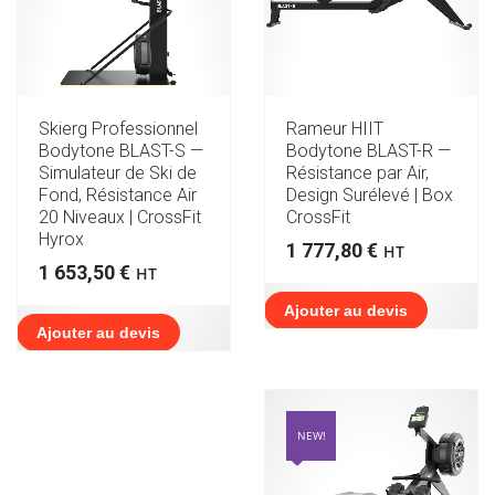
Skierg Professionnel
Rameur HIIT
Bodytone BLAST-S —
Bodytone BLAST-R —
Simulateur de Ski de
Résistance par Air,
Fond, Résistance Air
Design Surélevé | Box
20 Niveaux | CrossFit
CrossFit
Hyrox
1 777,80
€
HT
1 653,50
€
HT
Ajouter au devis
Ajouter au devis
NEW!