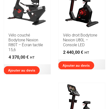
Vélo couché
Vélo droit Bodytone
Bodytone Nexion
Nexion U80L –
R80T – Écran tactile
Console LED
15,6
2 440,00
€
HT
4 370,00
€
HT
Ajouter au devis
Ajouter au devis