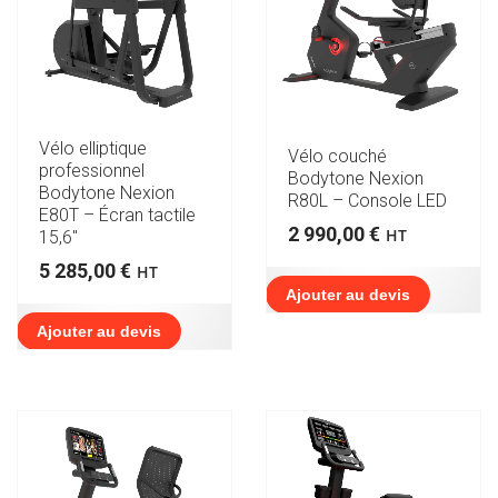
Vélo elliptique
Vélo couché
professionnel
Bodytone Nexion
Bodytone Nexion
R80L – Console LED
E80T – Écran tactile
2 990,00
€
HT
15,6″
5 285,00
€
HT
Ajouter au devis
Ajouter au devis