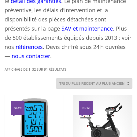
le
détail des garanties
. Le plan de maintenance
préventive, les délais d’intervention et la
disponibilité des pièces détachées sont
présentés sur la page
SAV et maintenance
. Plus
de 500 établissements équipés depuis 2013 : voir
nos
références
. Devis chiffré sous 24 h ouvrées
—
nous contacter
.
TRIÉ
AFFICHAGE DE 1–32 SUR 91 RÉSULTATS
DU
PLUS
RÉCENT
AU
PLUS
ANCIEN
NEW!
NEW!