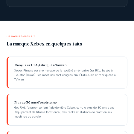
LE SAVIEZ-VOUS ?
La marque Xebex en quelques faits
Conçu aux USA, fabriqué à Taïwan
Xebex Fitness est une marque de la société américaine Get RXd, basée à
Houston (Texas). Ses machines sont conçues aux États-Unis et fabriquées à
Taïwan.
Plus de 30 ans d'expérience
Get RXd, l'entreprise familiale derrière Xebex, cumule plus de 30 ans dans
l'équipement de fitness fonctionnel, des racks et stations de traction aux
machines de cardio.