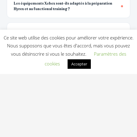
Les équipements Xebex sont-ils adaptés à la préparation
Hyrox et au functional training ?
Quel est le délai de livraison d'un équipement Xebex ?
Ce site web utilise des cookies pour améliorer votre expérience.
Nous supposons que vous êtes d'accord, mais vous pouvez
vous désinscrire si vous le souhaitez.
Paramètres des
Quelle est la garantie et le SAV sur les machines Xebex ?
cookies
Accepter
Michaël Galy
— Fondateur et directeur de Light In Fitness, expert en
équipements de fitness et musculation professionnels depuis 2013. Light In
Fitness équipe box CrossFit, salles, casernes, hôtels et collectivités en France
et à l'international.