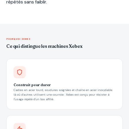
répétés sans faiblir.
POURQUOI XEBEX
Ce qui distingue les machines Xebex
Construit pour durer
Cadres en acier lourd, soudures soignées et chaîne en acier inoxydable
là où d'autres utilisent une courroie : Xebex est conçu pour résister à
l'usage répété d'un box affilié.