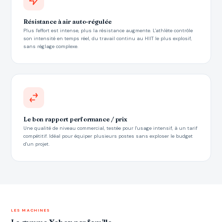
Résistance à air auto-régulée
Plus l'effort est intense, plus la résistance augmente. L'athlète contrôle
son intensité en temps réel, du travail continu au HIIT le plus explosif,
sans réglage complexe.
Le bon rapport performance / prix
Une qualité de niveau commercial, testée pour l'usage intensif, à un tarif
compétitif. Idéal pour équiper plusieurs postes sans exploser le budget
d'un projet.
LES MACHINES