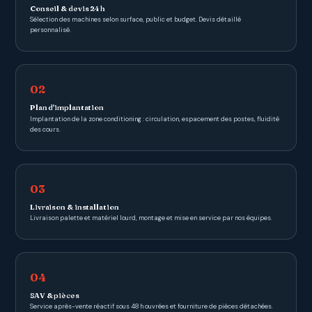
Conseil & devis 24 h
Sélection des machines selon surface, public et budget. Devis détaillé
personnalisé.
02
Plan d'implantation
Implantation de la zone conditioning : circulation, espacement des postes, fluidité
des cours.
03
Livraison & installation
Livraison palette et matériel lourd, montage et mise en service par nos équipes.
04
SAV & pièces
Service après-vente réactif sous 48 h ouvrées et fourniture de pièces détachées.