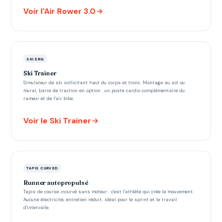
Voir l'Air Rower 3.0
SKI ERG
Ski Trainer
Simulateur de ski sollicitant haut du corps et tronc. Montage au sol ou
mural, barre de traction en option : un poste cardio complémentaire du
rameur et de l'air bike.
Voir le Ski Trainer
TAPIS CURVED
Runner autopropulsé
Tapis de course incurvé sans moteur : c'est l'athlète qui crée le mouvement.
Aucune électricité, entretien réduit, idéal pour le sprint et le travail
d'intervalle.