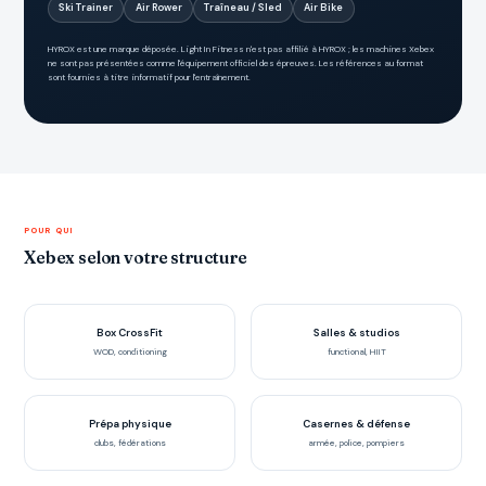
Ski Trainer
Air Rower
Traîneau / Sled
Air Bike
HYROX est une marque déposée. Light In Fitness n'est pas affilié à HYROX ; les machines Xebex
ne sont pas présentées comme l'équipement officiel des épreuves. Les références au format
sont fournies à titre informatif pour l'entraînement.
POUR QUI
Xebex selon votre structure
Box CrossFit
Salles & studios
WOD, conditioning
functional, HIIT
Prépa physique
Casernes & défense
clubs, fédérations
armée, police, pompiers