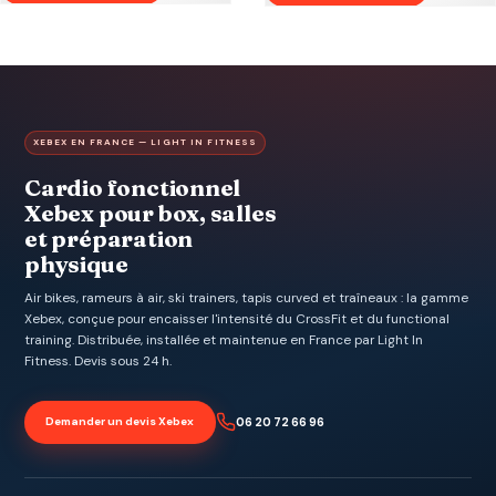
XEBEX EN FRANCE — LIGHT IN FITNESS
Cardio fonctionnel
Xebex pour box, salles
et préparation
physique
Air bikes, rameurs à air, ski trainers, tapis curved et traîneaux : la gamme
Xebex, conçue pour encaisser l'intensité du CrossFit et du functional
training. Distribuée, installée et maintenue en France par Light In
Fitness. Devis sous 24 h.
Demander un devis Xebex
06 20 72 66 96