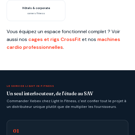
Hôtels & corporate
corners fitness
Vous équipez un espace fonctionnel complet ? Voir
aussi nos
cages et rigs CrossFit
et nos
machines
cardio professionnelles
.
LE SERVICE LIGHT IN FITNESS
Un seul interlocuteur, de l'étude au SAV
Commander Xebex chez Light In Fitness, c'est confier tout le projet à
un distributeur unique plutôt que de multiplier les fournisseurs.
01