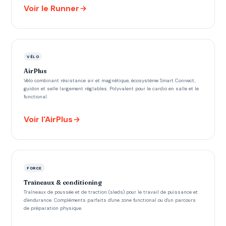
Voir le Runner
VÉLO
AirPlus
Vélo combinant résistance air et magnétique, écosystème Smart Connect,
guidon et selle largement réglables. Polyvalent pour le cardio en salle et le
functional.
Voir l'AirPlus
FORCE
Traîneaux & conditioning
Traîneaux de poussée et de traction (sleds) pour le travail de puissance et
d'endurance. Compléments parfaits d'une zone functional ou d'un parcours
de préparation physique.