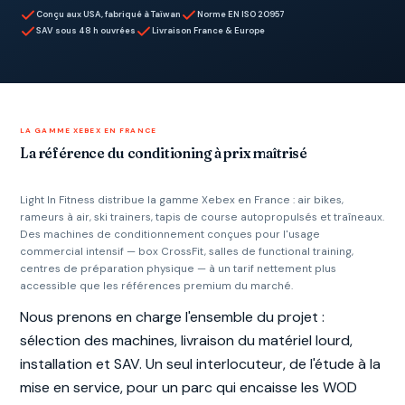
Conçu aux USA, fabriqué à Taïwan
Norme EN ISO 20957
SAV sous 48 h ouvrées
Livraison France & Europe
LA GAMME XEBEX EN FRANCE
La référence du conditioning à prix maîtrisé
Light In Fitness distribue la gamme Xebex en France : air bikes,
rameurs à air, ski trainers, tapis de course autopropulsés et traîneaux.
Des machines de conditionnement conçues pour l'usage
commercial intensif — box CrossFit, salles de functional training,
centres de préparation physique — à un tarif nettement plus
accessible que les références premium du marché.
Nous prenons en charge l'ensemble du projet :
sélection des machines, livraison du matériel lourd,
installation et SAV. Un seul interlocuteur, de l'étude à la
mise en service, pour un parc qui encaisse les WOD