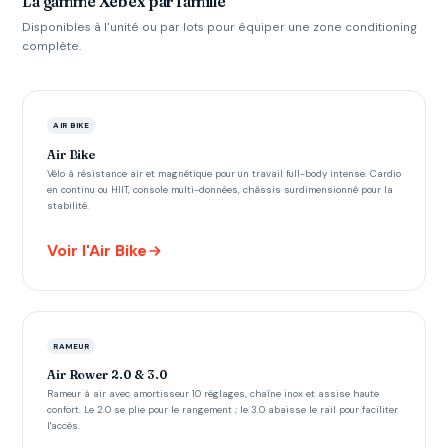
La gamme Xebex par famille
Disponibles à l'unité ou par lots pour équiper une zone conditioning
complète.
AIR BIKE
Air Bike
Vélo à résistance air et magnétique pour un travail full-body intense. Cardio
en continu ou HIIT, console multi-données, châssis surdimensionné pour la
stabilité.
Voir l'Air Bike
RAMEUR
Air Rower 2.0 & 3.0
Rameur à air avec amortisseur 10 réglages, chaîne inox et assise haute
confort. Le 2.0 se plie pour le rangement ; le 3.0 abaisse le rail pour faciliter
l'accès.