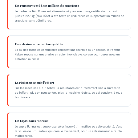
Un rameur testé à un million de tractions
Le cadre de l'Air Rower est dimensionné pour une charge utilisateur allant
jusqu'à 227 kg (500 lb) et a été testé en endurance en supportant un million de
tractions sans défaillance.
Une chaîne en acier inoxydable
Là où des modèles concurrents utilisent une courroie ou un cordon, le rameur
Xebex repose sur une chaîne en acier inoxydable, conçue pour durer avec un
entretien minimal.
La résistance suit l'effort
Sur les machines à air Xebex, la résistance est directement liée à l'intensité
de l'effort : plus on pousse fort, plus la machine résiste, ce qui convient à tous
les niveaux.
Un tapis sans moteur
Le tapis Runner est autopropulsé et incurvé : il n'utilise pas d'électricité, c'est
la foulée de l'utilisateur qui crée le mouvement, pour un entraînement à faible
maintenance.