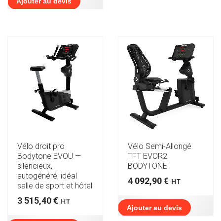
Ajouter au devis
Vélo droit pro
Vélo Semi-Allongé
Bodytone EVOU —
TFT EVOR2
silencieux,
BODYTONE
autogénéré, idéal
4 092,90
€
HT
salle de sport et hôtel
3 515,40
€
HT
Ajouter au devis