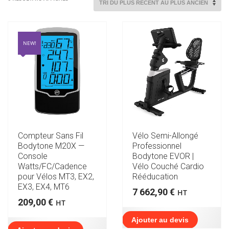
DU
PLUS
RÉCENT
AU
NEW!
PLUS
ANCIEN
Compteur Sans Fil
Vélo Semi-Allongé
Bodytone M20X —
Professionnel
Console
Bodytone EVOR |
Watts/FC/Cadence
Vélo Couché Cardio
pour Vélos MT3, EX2,
Rééducation
EX3, EX4, MT6
7 662,90
€
HT
209,00
€
HT
Ajouter au devis