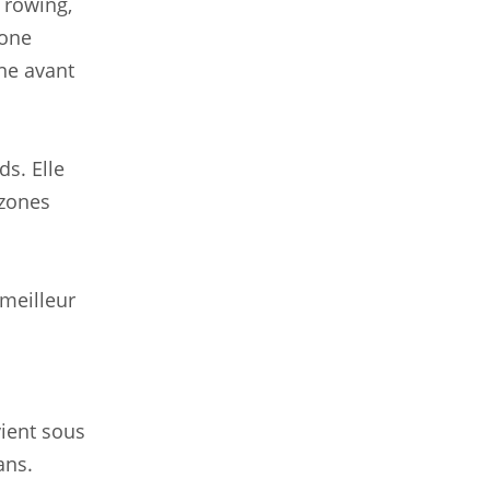
 rowing,
zone
ne avant
s. Elle
 zones
meilleur
vient sous
ans.