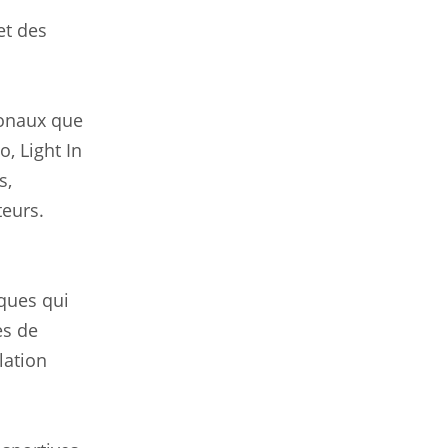
et des
ionaux que
o, Light In
s,
teurs.
ques qui
es de
lation