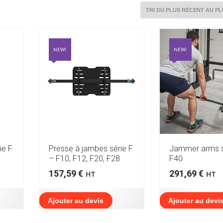
NEW!
NEW!
ie F
Presse à jambes série F
Jammer arms s
– F10, F12, F20, F28
F40
157,59
€
291,69
€
HT
HT
Ajouter au devis
Ajouter au devi