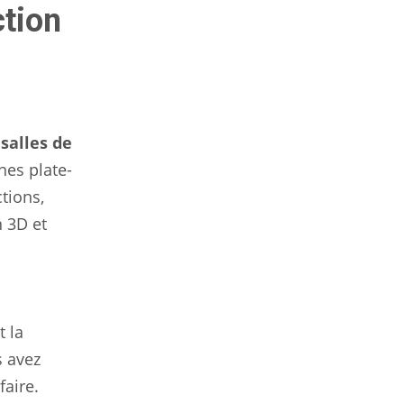
ction
salles de
es plate-
ctions,
n 3D et
 la
s avez
faire.