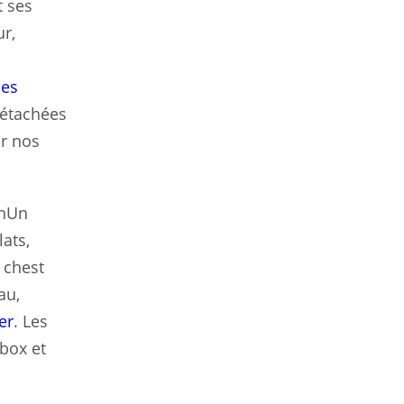
t ses
ur,
des
détachées
ir nos
onUn
ats,
 chest
au,
er
. Les
 box et