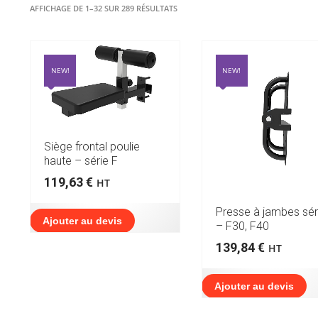
TRIÉ
AFFICHAGE DE 1–32 SUR 289 RÉSULTATS
DU
PLUS
RÉCENT
AU
NEW!
NEW!
PLUS
ANCIEN
Siège frontal poulie
haute – série F
119,63
€
HT
Presse à jambes sér
Ajouter au devis
– F30, F40
139,84
€
HT
Ajouter au devis