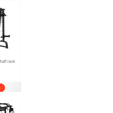
half rack
s