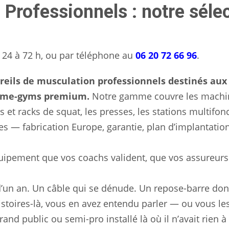
Professionnels : notre séle
24 à 72 h, ou par téléphone au
06 20 72 66 96
.
areils de musculation professionnels destinés aux 
t home-gyms premium.
Notre gamme couvre les machin
s et racks de squat, les presses, les stations multifon
es — fabrication Europe, garantie, plan d’implantatio
uipement que vos coachs valident, que vos assureurs
’un an. Un câble qui se dénude. Un repose-barre dont
stoires-là, vous en avez entendu parler — ou vous le
nd public ou semi-pro installé là où il n’avait rien à 