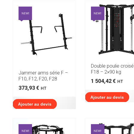
NEW!
NEW!
Double poulie crois
F18 – 2×90 kg
Jammer arms série F –
F10, F12, F20, F28
1 504,42
€
HT
373,93
€
HT
Ajouter au devis
Ajouter au devis
NEW!
NEW!