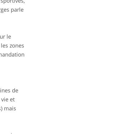
 sportives,
rges parle
ur le
 les zones
mmandation
aines de
vie et
s) mais