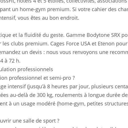
sFit, hôtels 4 et 5 étoiles, collectivités, associations
quipant un home-gym premium. Si votre cahier des cha
ntensif, vous êtes au bon endroit.
que et la fluidité du geste. Gamme Bodytone SRX po
ur les clubs premium. Cages Force USA et Etenon pour
, demandez un devis : nous vous renvoyons une reco
4 à 72 h.
ulation professionnels
ion professionnel et semi-pro ?
e intensif (jusqu’à 8 heures par jour, plusieurs cent
stées au-delà de 300 kg, roulements à longue durée de 
ient à un usage modéré (home-gym, petites structure
vrir une salle de sport ?