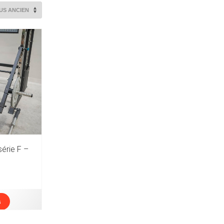
érie F –
s