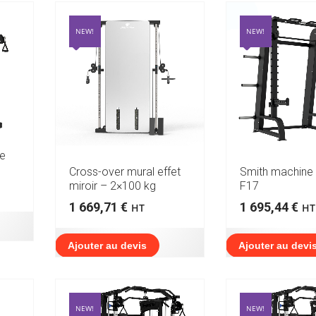
NEW!
NEW!
ée
Cross-over mural effet
Smith machine 
miroir – 2×100 kg
F17
1 669,71
€
1 695,44
€
HT
HT
Ajouter au devis
Ajouter au devi
NEW!
NEW!