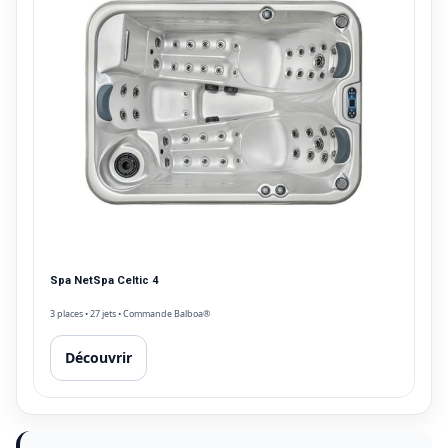
Spa NetSpa Celtic 4
3 places • 27 jets • Commande Balboa®
Découvrir