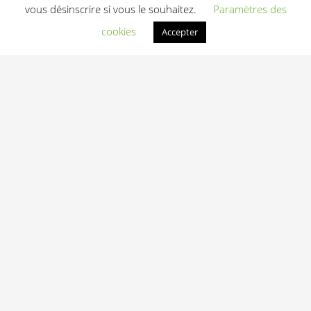
vous désinscrire si vous le souhaitez.
Paramètres des
Kettlebells de
Kettlebells de
cookies
Accepter
compétition
compétition
Signature Steel par
Signature Steel par
Steve Cotter 14 kg
Steve Cotter 12 kg
91,90
€
78,80
€
HT
HT
Ajouter au devis
Ajouter au devis