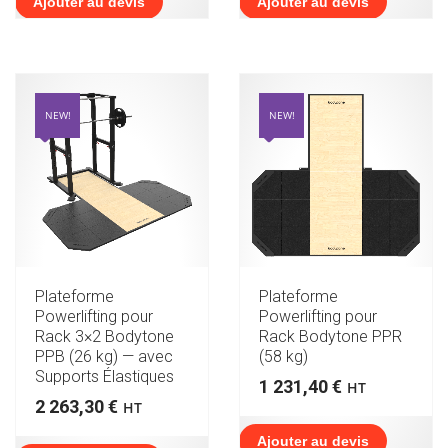
Ajouter au devis
Ajouter au devis
NEW!
NEW!
Plateforme
Plateforme
Powerlifting pour
Powerlifting pour
Rack 3×2 Bodytone
Rack Bodytone PPR
PPB (26 kg) — avec
(58 kg)
Supports Élastiques
1 231,40
€
HT
2 263,30
€
HT
Ajouter au devis