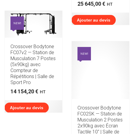
25 645,00
€
HT
Ajouter au devis
NEW!
Crossover Bodytone
FC07v2 — Station de
NEW!
Musculation 7 Postes
(5x90kg) avec
Compteur de
Répétitions | Salle de
Sport Pro
14 154,20
€
HT
Crossover Bodytone
Ajouter au devis
FC02SK — Station de
Musculation 2 Postes
2x90kg avec Écran
Tactile 10″ | Salle de