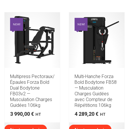
NEW!
NEW!
Multipress Pectoraux/
Multi-Hanche Forza
Épaules Forza Bold
Bold Bodytone FB58
Dual Bodytone
— Musculation
FB03v2 —
Charges Guidées
Musculation Charges
avec Compteur de
Guidées 106kg
Répétitions 106kg
3 990,00
€
4 289,20
€
HT
HT