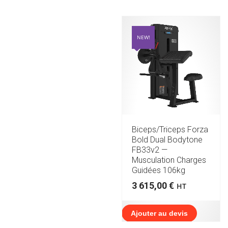
NEW!
Biceps/Triceps Forza
Bold Dual Bodytone
FB33v2 —
Musculation Charges
Guidées 106kg
3 615,00
€
HT
Ajouter au devis