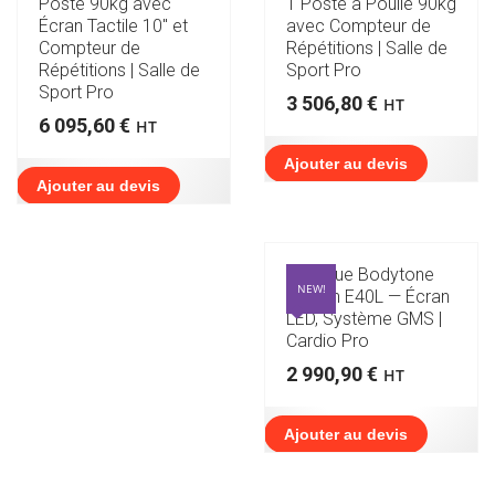
Poste 90kg avec
1 Poste à Poulie 90kg
Écran Tactile 10″ et
avec Compteur de
Compteur de
Répétitions | Salle de
Répétitions | Salle de
Sport Pro
Sport Pro
3 506,80
€
HT
6 095,60
€
HT
Ajouter au devis
Ajouter au devis
Elliptique Bodytone
NEW!
Nexion E40L — Écran
LED, Système GMS |
Cardio Pro
2 990,90
€
HT
Ajouter au devis