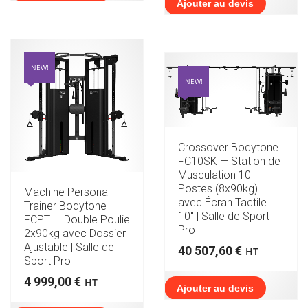
Ajouter au devis
NEW!
NEW!
Crossover Bodytone
FC10SK — Station de
Musculation 10
Postes (8x90kg)
Machine Personal
avec Écran Tactile
Trainer Bodytone
10″ | Salle de Sport
FCPT — Double Poulie
Pro
2x90kg avec Dossier
Ajustable | Salle de
40 507,60
€
HT
Sport Pro
4 999,00
€
HT
Ajouter au devis