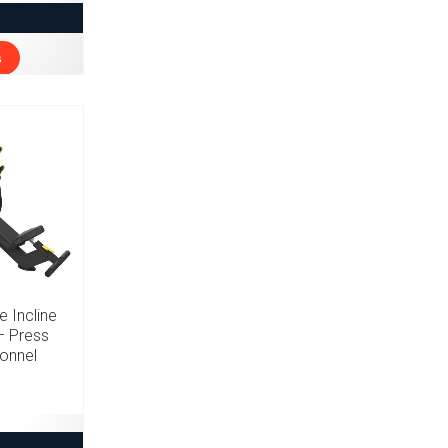
s
 Incline
– Press
ionnel