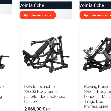
Voir la fiche
Voir la fiche
Ajouter au devis
Ajouter au devi
rale
Développé incliné
Rowing Horizon
SRX03 Bodytone —
SRX11 Bodyton
kg
plate-loaded pectoraux
Loaded – Mach
haut pro
Tirage Dos
Professionnel
2 060,00
€
HT