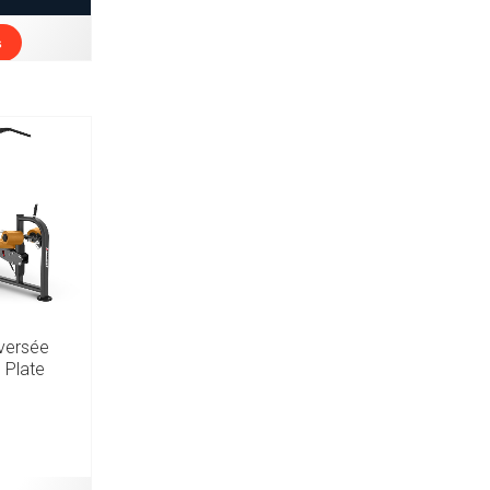
s
nversée
 Plate