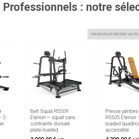
Professionnels : notre séle
r
Belt Squat R5509
Presse jambes 
— 2-
Etenon — squat sans
R5505 Etenon —
in
contrainte dorsale
loaded quadric
plate-loaded
accessible