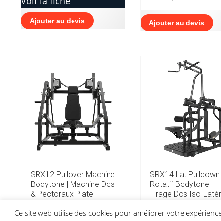
Voir la fiche
Ajouter au devis
Ajouter au devis
SRX12 Pullover Machine
SRX14 Lat Pulldown
Bodytone | Machine Dos
Rotatif Bodytone |
& Pectoraux Plate
Tirage Dos Iso-Latér
Loaded Pro
Plate Loaded Pro
Ce site web utilise des cookies pour améliorer votre expérien
1 887,00
€
2 839,00
€
HT
HT