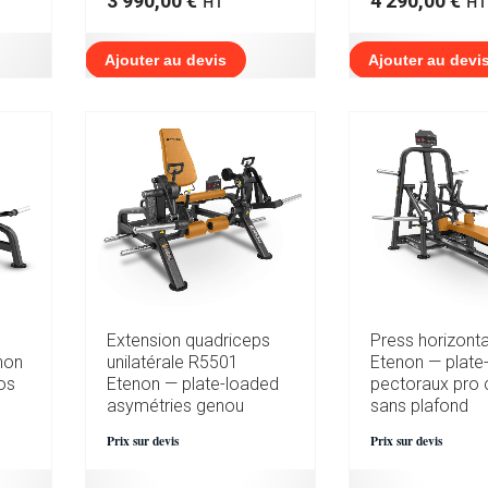
3 990,00
€
4 290,00
€
HT
HT
Ajouter au devis
Ajouter au devi
Extension quadriceps
Press horizont
non
unilatérale R5501
Etenon — plate
os
Etenon — plate-loaded
pectoraux pro 
asymétries genou
sans plafond
Prix sur devis
Prix sur devis