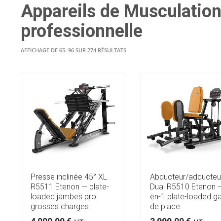
Appareils de Musculation 
professionnelle
TRIÉ
AFFICHAGE DE 65–96 SUR 274 RÉSULTATS
DU
PLUS
RÉCENT
AU
PLUS
ANCIEN
Presse inclinée 45° XL
Abducteur/adducteu
R5511 Etenon — plate-
Dual R5510 Etenon 
loaded jambes pro
en-1 plate-loaded ga
grosses charges
de place