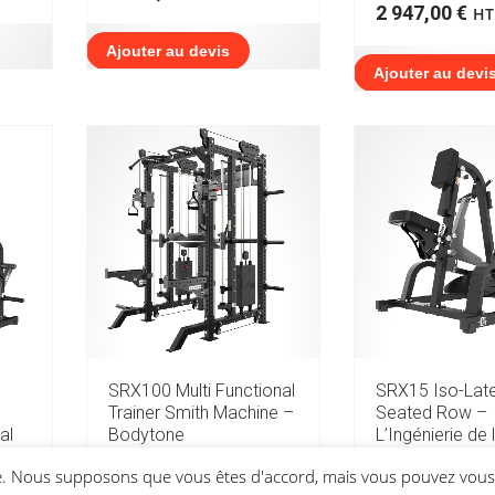
2 947,00
€
HT
Ajouter au devis
Ajouter au devi
SRX100 Multi Functional
SRX15 Iso-Late
Trainer Smith Machine –
Seated Row –
al
Bodytone
L’Ingénierie de
pour un Dos Pui
5 750,00
€
HT
ce. Nous supposons que vous êtes d'accord, mais vous pouvez vous 
Dense