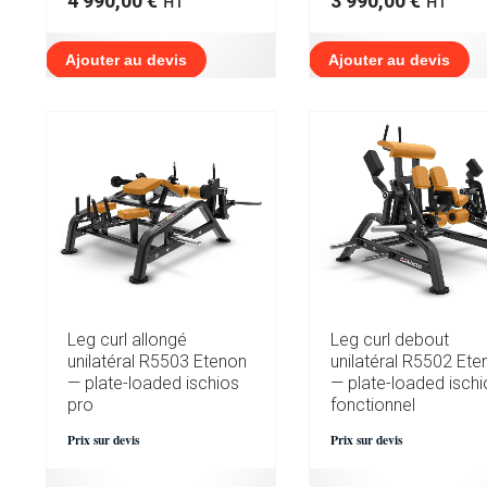
4 990,00
€
3 990,00
€
HT
HT
Ajouter au devis
Ajouter au devis
Leg curl allongé
Leg curl debout
unilatéral R5503 Etenon
unilatéral R5502 Ete
— plate-loaded ischios
— plate-loaded ischi
pro
fonctionnel
Prix sur devis
Prix sur devis