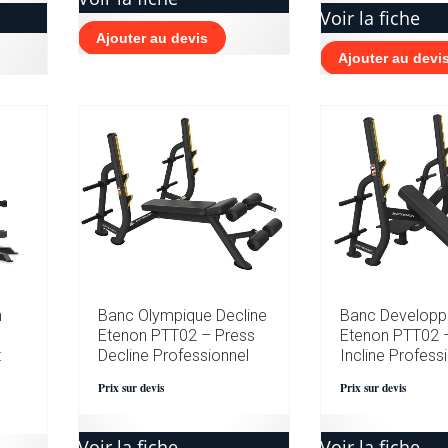
Voir la fiche
Ajouter au devis
Ajouter au devi
n
Banc Olympique Decline
Banc Developpe
Etenon PTT02 – Press
Etenon PTT02 
t
Decline Professionnel
Incline Profess
Prix sur devis
Prix sur devis
Voir la fiche
Voir la fiche