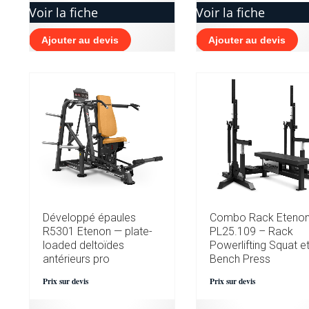
Voir la fiche
Voir la fiche
Ajouter au devis
Ajouter au devis
Développé épaules
Combo Rack Eteno
R5301 Etenon — plate-
PL25.109 – Rack
loaded deltoïdes
Powerlifting Squat e
antérieurs pro
Bench Press
Prix sur devis
Prix sur devis