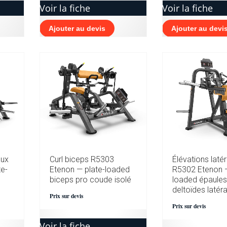
Voir la fiche
Voir la fiche
Ajouter au devis
Ajouter au devi
aux
Curl biceps R5303
Élévations laté
e-
Etenon — plate-loaded
R5302 Etenon —
biceps pro coude isolé
loaded épaules
deltoïdes latér
Prix sur devis
Prix sur devis
Voir la fiche