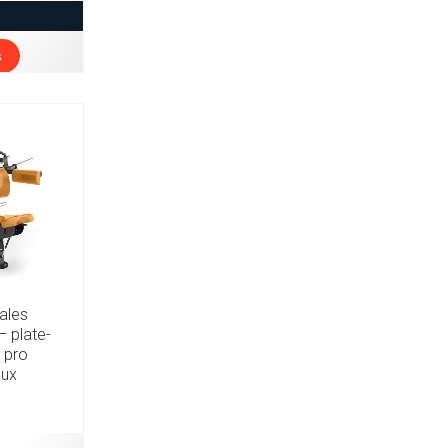
s
rales
 plate-
 pro
aux