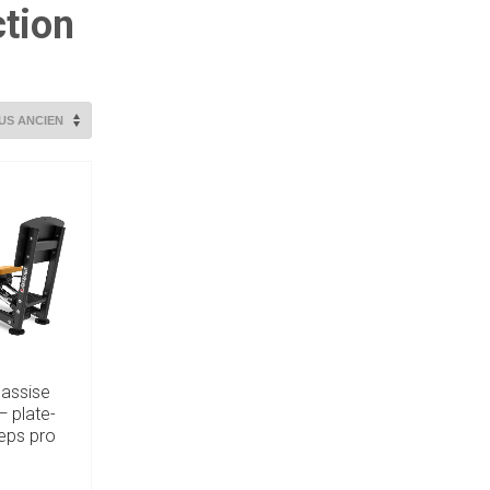
ction
assise
 plate-
eps pro