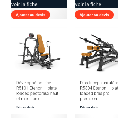
Voir la fiche
Voir la fiche
Ajouter au devis
Ajouter au devis
Développé poitrine
Dips triceps unilatér
R5101 Etenon — plate-
R5304 Etenon — plat
loaded pectoraux haut
loaded bras pro
et milieu pro
précision
Prix sur devis
Prix sur devis