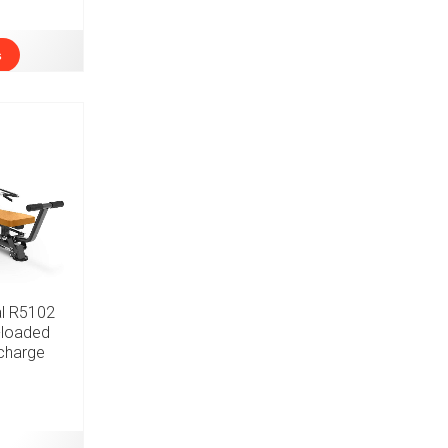
s
al R5102
-loaded
charge