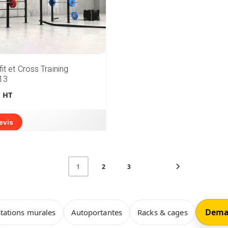
it et Cross Training
13
HT
evis
2
3
1
Dema
tations murales
Autoportantes
Racks & cages