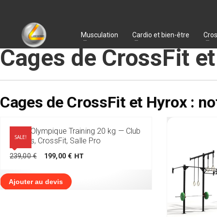
Musculation
Cardio et bien-être
Cros
Cages de CrossFit et
Cages de CrossFit et Hyrox : no
Barre Olympique Training 20 kg — Club
SALE!
Fitness, CrossFit, Salle Pro
Le
Le
HT
239,00
€
199,00
€
prix
prix
initial
actuel
était :
est :
Ajouter au devis
239,00 €.
199,00 €.