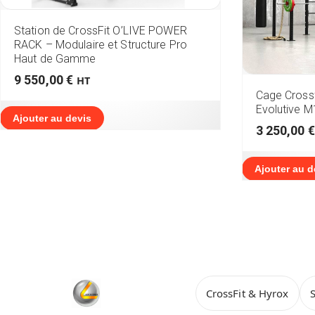
Station de CrossFit O’LIVE POWER
RACK – Modulaire et Structure Pro
Haut de Gamme
9 550,00
€
HT
Cage Crossf
Evolutive M
Ajouter au devis
3 250,00
€
Ajouter au d
CrossFit & Hyrox
S