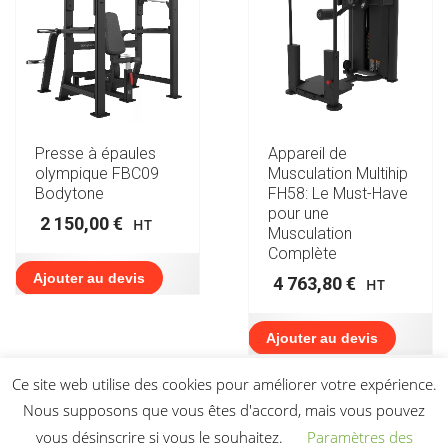
Presse à épaules
Appareil de
olympique FBC09
Musculation Multihip
Bodytone
FH58: Le Must-Have
pour une
2 150,00
€
HT
Musculation
Complète
Ajouter au devis
4 763,80
€
HT
Ajouter au devis
Ce site web utilise des cookies pour améliorer votre expérience.
Nous supposons que vous êtes d'accord, mais vous pouvez
vous désinscrire si vous le souhaitez.
Paramètres des