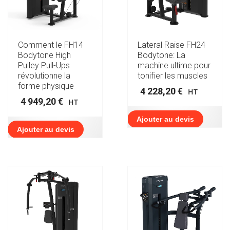
Comment le FH14
Lateral Raise FH24
Bodytone High
Bodytone: La
Pulley Pull-Ups
machine ultime pour
révolutionne la
tonifier les muscles
forme physique
4 228,20
€
HT
4 949,20
€
HT
Ajouter au devis
Ajouter au devis