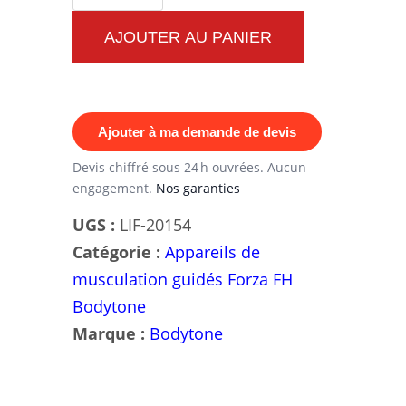
de
Rowing
AJOUTER AU PANIER
FH15
Bodytone:
Un
Ajouter à ma demande de devis
appareil
de
Devis chiffré sous 24 h ouvrées. Aucun
engagement.
Nos garanties
musculation
professionnel
UGS :
LIF-20154
pour
Catégorie :
Appareils de
des
musculation guidés Forza FH
résultats
Bodytone
spectaculaires
Marque :
Bodytone