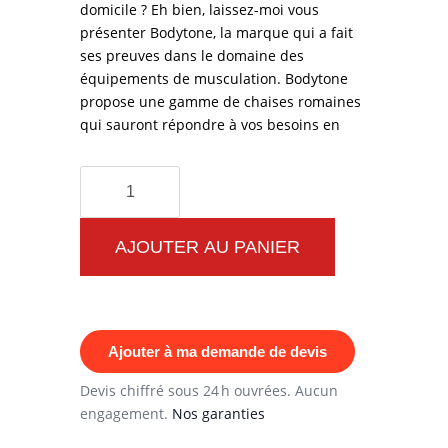
domicile ? Eh bien, laissez-moi vous
présenter Bodytone, la marque qui a fait
ses preuves dans le domaine des
équipements de musculation. Bodytone
propose une gamme de chaises romaines
qui sauront répondre à vos besoins en
quantité
de
Chaise
AJOUTER AU PANIER
Romaine
FBC15
Bodytone
Ajouter à ma demande de devis
Devis chiffré sous 24 h ouvrées. Aucun
engagement.
Nos garanties