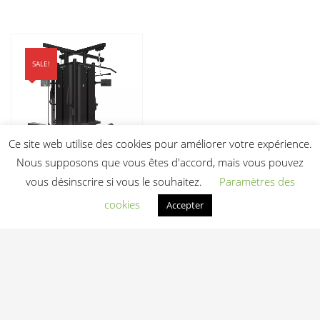
SALE!
Ce site web utilise des cookies pour améliorer votre expérience.
Nous supposons que vous êtes d'accord, mais vous pouvez
vous désinscrire si vous le souhaitez.
Paramètres des
Station Multiposte 4
Postes FC4S V2
cookies
Accepter
Bodytone — Pro
Salle de Sport
Le
9 988,00
€
prix
7 250,00
€
initial
Le
HT
était :
prix
9
actuel
988,00 €.