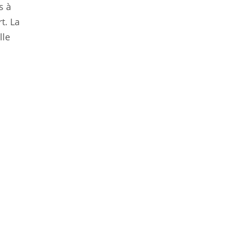
s à
t. La
lle