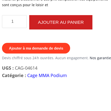
sont conçus pour le loisir et
quantité
AJOUTER AU PANIER
de
Cage
MMA
Podium
Ajouter à ma demande de devis
6m
Devis chiffré sous 24 h ouvrées. Aucun engagement.
Nos garantie
x
UGS :
CAG-04614
6m
Catégorie :
Cage MMA Podium