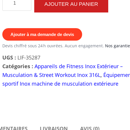
AJOUTER AU PANIER
de
Appareil
de
musculation
Ajouter à ma demande de devis
inox
Devis chiffré sous 24 h ouvrées. Aucun engagement.
Nos garantie
Press
UGS :
LIF-35287
à
Catégories :
Appareils de Fitness Inox Extérieur –
épaules
Musculation & Street Workout Inox 316L
,
Équipemen
à
sportif Inox machine de musculation extérieure
disque
olympique
outdoor
MENTAIRES
LIVRAISON
AVIS (0)