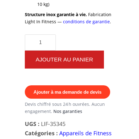
10 kg)
Structure inox garantie à vie.
Fabrication
Light In Fitness —
conditions de garantie
.
quantité
de
Appareil
AJOUTER AU PANIER
de
musculation
inox
Ajouter à ma demande de devis
soulevé
de
Devis chiffré sous 24 h ouvrées. Aucun
engagement.
Nos garanties
terre
deadlift
UGS :
LIF-35345
à
Catégories :
Appareils de Fitness