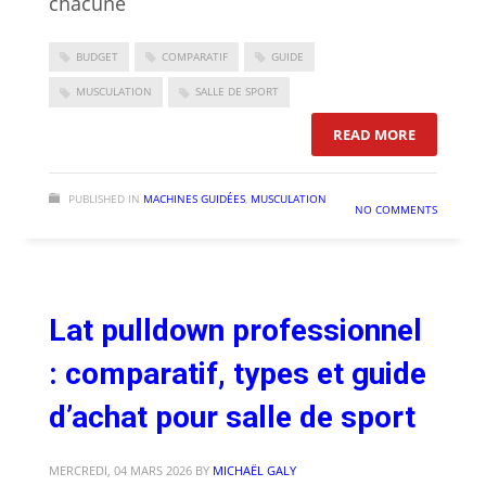
chacune
BUDGET
COMPARATIF
GUIDE
MUSCULATION
SALLE DE SPORT
: CHEST P
READ MORE
PUBLISHED IN
MACHINES GUIDÉES
,
MUSCULATION
NO COMMENTS
Lat pulldown professionnel
: comparatif, types et guide
d’achat pour salle de sport
MERCREDI, 04 MARS 2026
BY
MICHAËL GALY