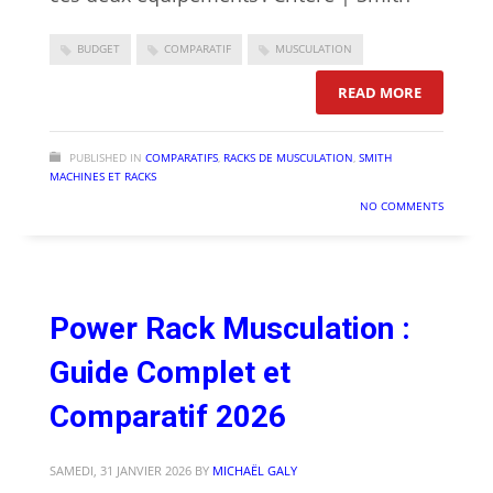
BUDGET
COMPARATIF
MUSCULATION
: SMITH M
READ MORE
PUBLISHED IN
COMPARATIFS
,
RACKS DE MUSCULATION
,
SMITH
MACHINES ET RACKS
NO COMMENTS
Power Rack Musculation :
Guide Complet et
Comparatif 2026
SAMEDI, 31 JANVIER 2026
BY
MICHAËL GALY