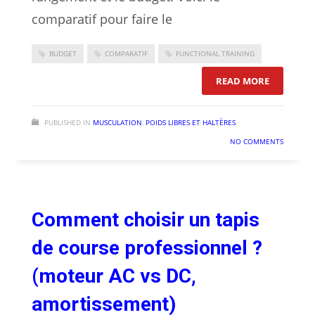
comparatif pour faire le
BUDGET
COMPARATIF
FUNCTIONAL TRAINING
: KETTLEB
READ MORE
PUBLISHED IN
MUSCULATION
,
POIDS LIBRES ET HALTÈRES
NO COMMENTS
Comment choisir un tapis
de course professionnel ?
(moteur AC vs DC,
amortissement)