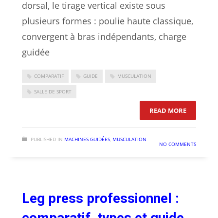
dorsal, le tirage vertical existe sous
plusieurs formes : poulie haute classique,
convergent à bras indépendants, charge
guidée
COMPARATIF
GUIDE
MUSCULATION
SALLE DE SPORT
: LAT PUL
READ MORE
PUBLISHED IN
MACHINES GUIDÉES
,
MUSCULATION
NO COMMENTS
Leg press professionnel :
comparatif, types et guide