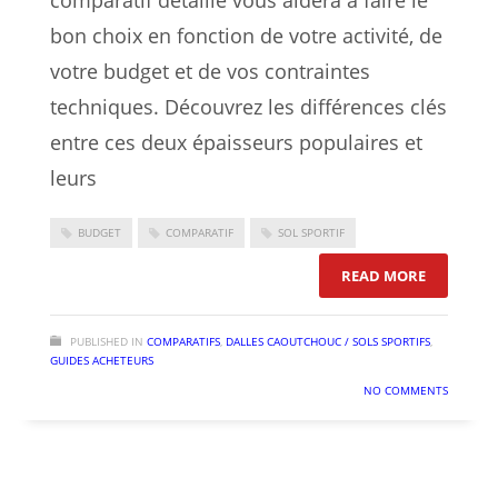
comparatif détaillé vous aidera à faire le
bon choix en fonction de votre activité, de
votre budget et de vos contraintes
techniques. Découvrez les différences clés
entre ces deux épaisseurs populaires et
leurs
BUDGET
COMPARATIF
SOL SPORTIF
: DALLE 
READ MORE
PUBLISHED IN
COMPARATIFS
,
DALLES CAOUTCHOUC / SOLS SPORTIFS
,
GUIDES ACHETEURS
NO COMMENTS