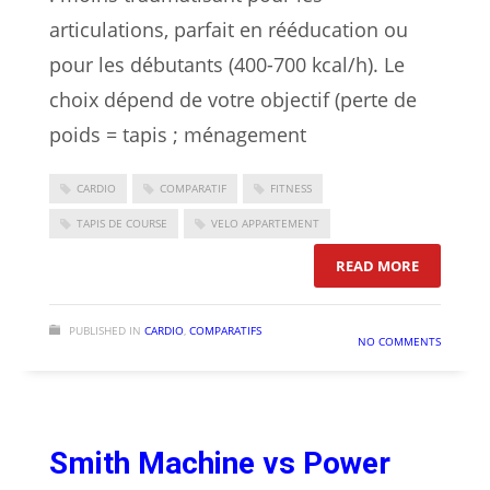
articulations, parfait en rééducation ou
pour les débutants (400-700 kcal/h). Le
choix dépend de votre objectif (perte de
poids = tapis ; ménagement
CARDIO
COMPARATIF
FITNESS
TAPIS DE COURSE
VELO APPARTEMENT
: TAPIS D
READ MORE
PUBLISHED IN
CARDIO
,
COMPARATIFS
NO COMMENTS
Smith Machine vs Power