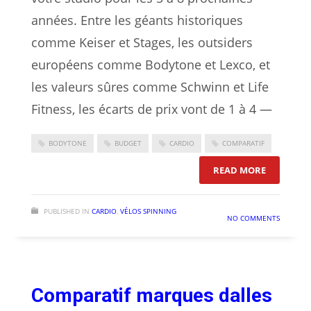
années. Entre les géants historiques
comme Keiser et Stages, les outsiders
européens comme Bodytone et Lexco, et
les valeurs sûres comme Schwinn et Life
Fitness, les écarts de prix vont de 1 à 4 —
BODYTONE
BUDGET
CARDIO
COMPARATIF
: COMPAR
READ MORE
PUBLISHED IN
CARDIO
,
VÉLOS SPINNING
NO COMMENTS
Comparatif marques dalles