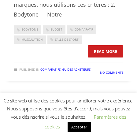
marques, nous utilisons ces critères : 2.
Bodytone — Notre
BODYTONE
BUDGET
COMPARATIF
MUSCULATION
SALLE DE SPORT
: COMPAR
READ MORE
PUBLISHED IN
COMPARATIFS
,
GUIDES ACHETEURS
NO COMMENTS
Ce site web utilise des cookies pour améliorer votre expérience.
Gamme Inox Outdoor Light
Nous supposons que vous êtes d'accord, mais vous pouvez
vous désinscrire si vous le souhaitez.
Paramètres des
in Fitness vs la conçurrence
cookies
Accepter
– le comparatif pro