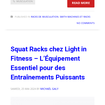
MUSCULATION
: POWER 
READ MORE
PUBLISHED IN
RACKS DE MUSCULATION
,
SMITH MACHINES ET RACKS
NO COMMENTS
Squat Racks chez Light in
Fitness – L’Équipement
Essentiel pour des
Entraînements Puissants
SAMEDI, 25 MAI 2024
BY
MICHAËL GALY