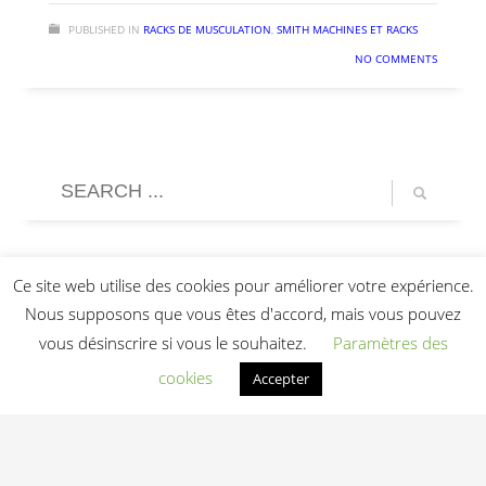
PUBLISHED IN
RACKS DE MUSCULATION
,
SMITH MACHINES ET RACKS
NO COMMENTS
Ce site web utilise des cookies pour améliorer votre expérience.
Nous supposons que vous êtes d'accord, mais vous pouvez
vous désinscrire si vous le souhaitez.
Paramètres des
cookies
Accepter
Light In Fitness
—
6-8 rue Victor Laloux
,
37000
Tours
,
France
06 20 72 66 96
contact@lightinfitness.com
|
Mentions légales
CGV