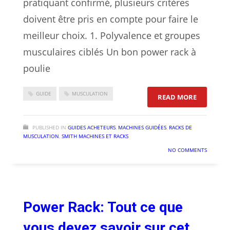
pratiquant confirmé, plusieurs critères
doivent être pris en compte pour faire le
meilleur choix. 1. Polyvalence et groupes
musculaires ciblés Un bon power rack à
poulie
GUIDE
MUSCULATION
: COMMEN
READ MORE
PUBLISHED IN
GUIDES ACHETEURS
,
MACHINES GUIDÉES
,
RACKS DE
MUSCULATION
,
SMITH MACHINES ET RACKS
NO COMMENTS
Power Rack: Tout ce que
vous devez savoir sur cet