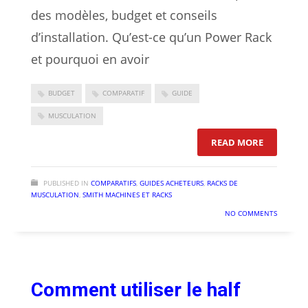
des modèles, budget et conseils
d’installation. Qu’est-ce qu’un Power Rack
et pourquoi en avoir
BUDGET
COMPARATIF
GUIDE
MUSCULATION
: POWER 
READ MORE
PUBLISHED IN
COMPARATIFS
,
GUIDES ACHETEURS
,
RACKS DE
MUSCULATION
,
SMITH MACHINES ET RACKS
NO COMMENTS
Comment utiliser le half