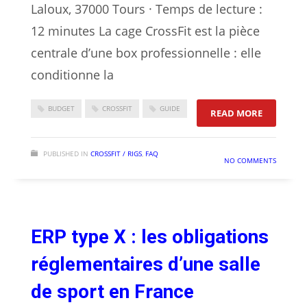
Laloux, 37000 Tours · Temps de lecture :
12 minutes La cage CrossFit est la pièce
centrale d’une box professionnelle : elle
conditionne la
BUDGET
CROSSFIT
GUIDE
: CAGES C
READ MORE
PUBLISHED IN
CROSSFIT / RIGS
,
FAQ
NO COMMENTS
ERP type X : les obligations
réglementaires d’une salle
de sport en France