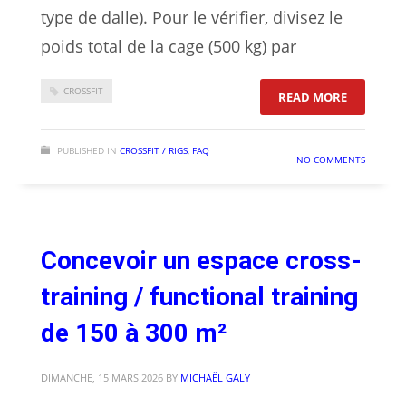
type de dalle). Pour le vérifier, divisez le
poids total de la cage (500 kg) par
CROSSFIT
: COMMENT
READ MORE
PUBLISHED IN
CROSSFIT / RIGS
,
FAQ
NO COMMENTS
Concevoir un espace cross-
training / functional training
de 150 à 300 m²
DIMANCHE, 15 MARS 2026
BY
MICHAËL GALY