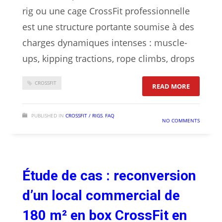
rig ou une cage CrossFit professionnelle
est une structure portante soumise à des
charges dynamiques intenses : muscle-
ups, kipping tractions, rope climbs, drops
CROSSFIT
: CHECKLI
READ MORE
PUBLISHED IN
CROSSFIT / RIGS
,
FAQ
NO COMMENTS
Étude de cas : reconversion
d’un local commercial de
180 m² en box CrossFit en