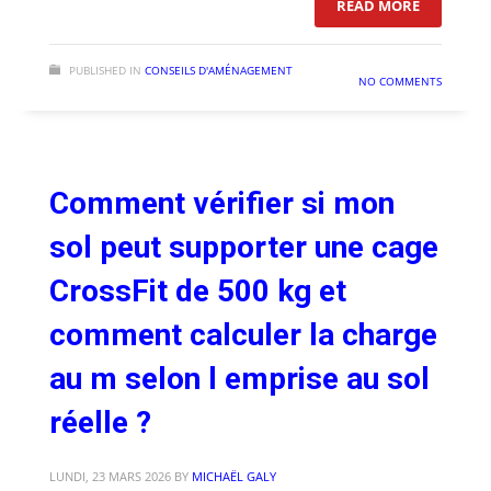
: POURQUO
READ MORE
PUBLISHED IN
CONSEILS D'AMÉNAGEMENT
NO COMMENTS
Comment vérifier si mon
sol peut supporter une cage
CrossFit de 500 kg et
comment calculer la charge
au m selon l emprise au sol
réelle ?
LUNDI, 23 MARS 2026
BY
MICHAËL GALY