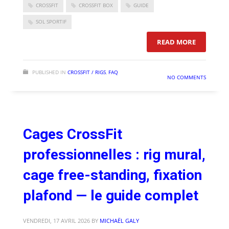
CROSSFIT
CROSSFIT BOX
GUIDE
SOL SPORTIF
: PISTE R
READ MORE
PUBLISHED IN
CROSSFIT / RIGS
,
FAQ
NO COMMENTS
Cages CrossFit
professionnelles : rig mural,
cage free-standing, fixation
plafond — le guide complet
VENDREDI, 17 AVRIL 2026
BY
MICHAËL GALY