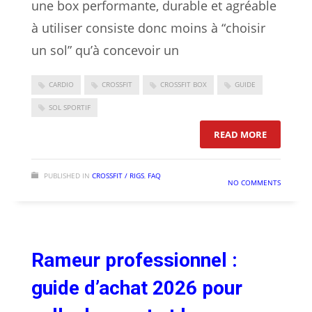
une box performante, durable et agréable
à utiliser consiste donc moins à “choisir
un sol” qu’à concevoir un
CARDIO
CROSSFIT
CROSSFIT BOX
GUIDE
SOL SPORTIF
: SOL CRO
READ MORE
PUBLISHED IN
CROSSFIT / RIGS
,
FAQ
NO COMMENTS
Rameur professionnel :
guide d’achat 2026 pour