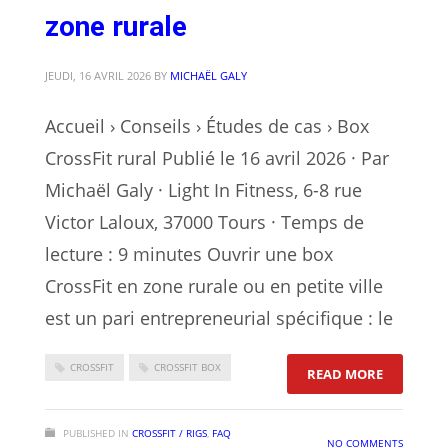
zone rurale
JEUDI, 16 AVRIL 2026
BY
MICHAËL GALY
Accueil › Conseils › Études de cas › Box
CrossFit rural Publié le 16 avril 2026 · Par
Michaël Galy · Light In Fitness, 6-8 rue
Victor Laloux, 37000 Tours · Temps de
lecture : 9 minutes Ouvrir une box
CrossFit en zone rurale ou en petite ville
est un pari entrepreneurial spécifique : le
CROSSFIT
CROSSFIT BOX
: ÉTUDE D
READ MORE
PUBLISHED IN
CROSSFIT / RIGS
,
FAQ
NO COMMENTS