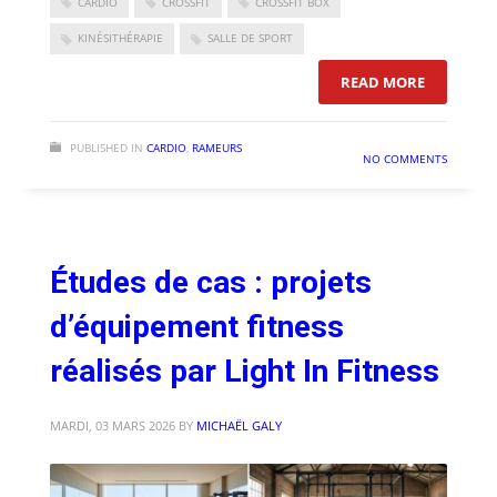
CARDIO
CROSSFIT
CROSSFIT BOX
KINÉSITHÉRAPIE
SALLE DE SPORT
: RAMEUR 
READ MORE
PUBLISHED IN
CARDIO
,
RAMEURS
NO COMMENTS
Études de cas : projets
d’équipement fitness
réalisés par Light In Fitness
MARDI, 03 MARS 2026
BY
MICHAËL GALY