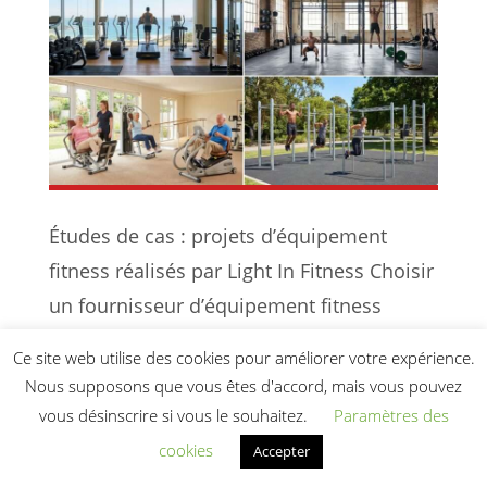
Études de cas : projets d’équipement
fitness réalisés par Light In Fitness Choisir
un fournisseur d’équipement fitness
professionnel, c’est s’engager dans une
Ce site web utilise des cookies pour améliorer votre expérience.
relation de long terme : conception de
Nous supposons que vous êtes d'accord, mais vous pouvez
l’espace, sélection du matériel, installation
vous désinscrire si vous le souhaitez.
Paramètres des
et suivi. Voici cinq études de cas
cookies
Accepter
représentatives des typologies de clients