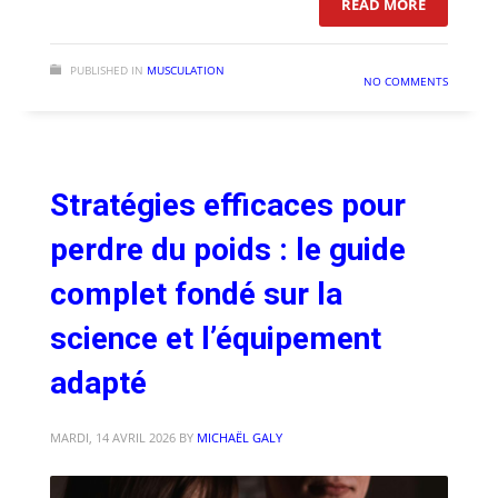
: MUSCUL
READ MORE
PUBLISHED IN
MUSCULATION
NO COMMENTS
Stratégies efficaces pour
perdre du poids : le guide
complet fondé sur la
science et l’équipement
adapté
MARDI, 14 AVRIL 2026
BY
MICHAËL GALY