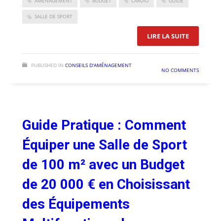
AMÉNAGEMENT
BUDGET
CARDIO
GUIDE
SALLE DE SPORT
: COMMENT
LIRE LA SUITE
PUBLISHED IN
CONSEILS D'AMÉNAGEMENT
NO COMMENTS
Guide Pratique : Comment
Équiper une Salle de Sport
de 100 m² avec un Budget
de 20 000 € en Choisissant
des Équipements