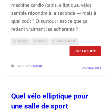
machine cardio (tapis, elliptique, vélo)
semble répondre à la seconde — mais à
quel coût ? Et surtout : est-ce que ça
retient vraiment les adhérents ?
BUDGET
CARDIO
SALLE DE SPORT
: FAUT-IL
LIRE LA SUITE
PUBLISHED IN
CARDIO
NO COMMENTS
Quel vélo elliptique pour
une salle de sport