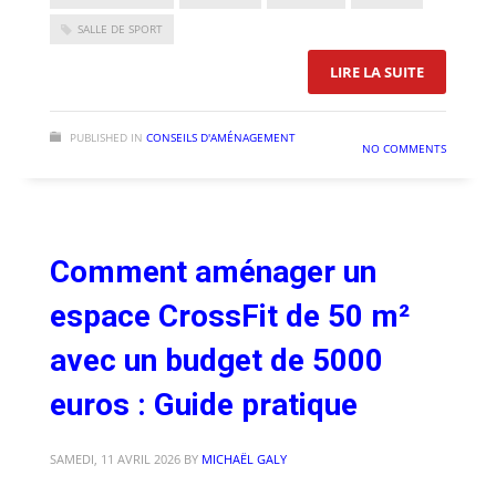
SALLE DE SPORT
: GUIDE P
LIRE LA SUITE
PUBLISHED IN
CONSEILS D'AMÉNAGEMENT
NO COMMENTS
Comment aménager un
espace CrossFit de 50 m²
avec un budget de 5000
euros : Guide pratique
SAMEDI, 11 AVRIL 2026
BY
MICHAËL GALY