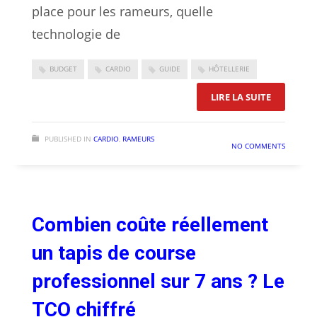
place pour les rameurs, quelle
technologie de
BUDGET
CARDIO
GUIDE
HÔTELLERIE
: GUIDE C
LIRE LA SUITE
PUBLISHED IN
CARDIO
,
RAMEURS
NO COMMENTS
Combien coûte réellement
un tapis de course
professionnel sur 7 ans ? Le
TCO chiffré