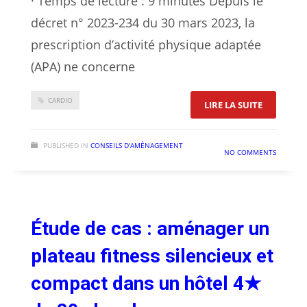
· Temps de lecture : 9 minutes Depuis le
décret n° 2023-234 du 30 mars 2023, la
prescription d’activité physique adaptée
(APA) ne concerne
CARDIO
: SPORT S
LIRE LA SUITE
PUBLISHED IN
CONSEILS D'AMÉNAGEMENT
NO COMMENTS
Étude de cas : aménager un
plateau fitness silencieux et
compact dans un hôtel 4★