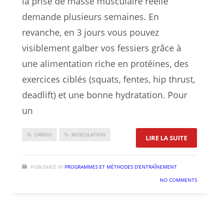
la prise de masse musculaire réelle
demande plusieurs semaines. En
revanche, en 3 jours vous pouvez
visiblement galber vos fessiers grâce à
une alimentation riche en protéines, des
exercices ciblés (squats, fentes, hip thrust,
deadlift) et une bonne hydratation. Pour
un
CARDIO
MUSCULATION
: COMMENT
LIRE LA SUITE
PUBLISHED IN
PROGRAMMES ET MÉTHODES D'ENTRAÎNEMENT
NO COMMENTS