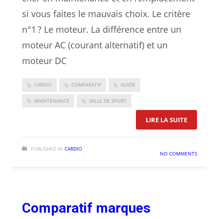
si vous faites le mauvais choix. Le critère
n°1 ? Le moteur. La différence entre un
moteur AC (courant alternatif) et un
moteur DC
CARDIO
COMPARATIF
GUIDE
MAINTENANCE
SALLE DE SPORT
: COMMEN
LIRE LA SUITE
PUBLISHED IN
CARDIO
NO COMMENTS
Comparatif marques