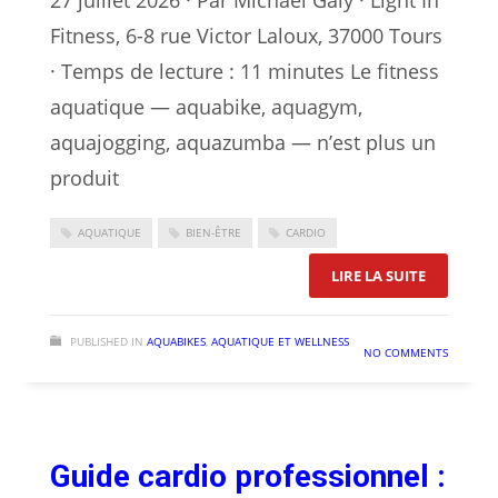
27 juillet 2026 · Par Michaël Galy · Light In
Fitness, 6-8 rue Victor Laloux, 37000 Tours
· Temps de lecture : 11 minutes Le fitness
aquatique — aquabike, aquagym,
aquajogging, aquazumba — n’est plus un
produit
AQUATIQUE
BIEN-ÊTRE
CARDIO
: AQUABIK
LIRE LA SUITE
PUBLISHED IN
AQUABIKES
,
AQUATIQUE ET WELLNESS
NO COMMENTS
Guide cardio professionnel :