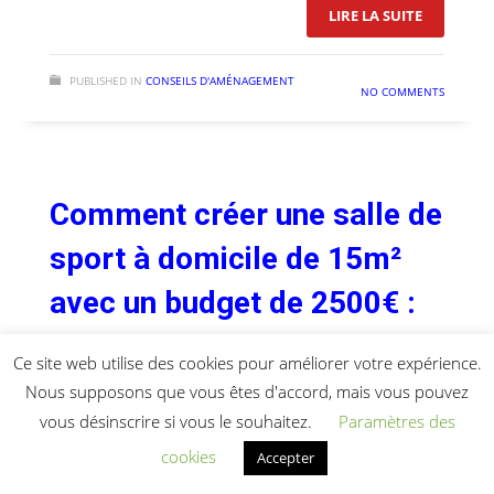
: GUIDE 
LIRE LA SUITE
PUBLISHED IN
CONSEILS D'AMÉNAGEMENT
NO COMMENTS
Comment créer une salle de
sport à domicile de 15m²
avec un budget de 2500€ :
Guide complet
Ce site web utilise des cookies pour améliorer votre expérience.
Nous supposons que vous êtes d'accord, mais vous pouvez
MERCREDI, 11 MARS 2026
BY
MICHAËL GALY
vous désinscrire si vous le souhaitez.
Paramètres des
Dans un monde où le fitness à domicile
cookies
Accepter
devient de plus en plus populaire, il est