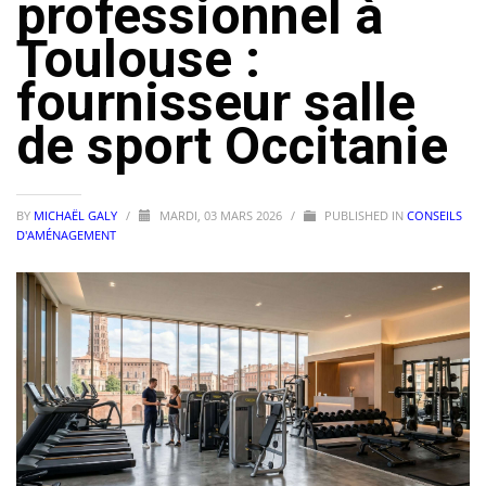
professionnel à
Toulouse :
fournisseur salle
de sport Occitanie
BY
MICHAËL GALY
/
MARDI, 03 MARS 2026
/
PUBLISHED IN
CONSEILS
D'AMÉNAGEMENT