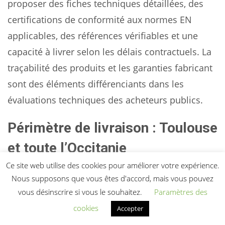
proposer des fiches techniques détaillées, des
certifications de conformité aux normes EN
applicables, des références vérifiables et une
capacité à livrer selon les délais contractuels. La
traçabilité des produits et les garanties fabricant
sont des éléments différenciants dans les
évaluations techniques des acheteurs publics.
Périmètre de livraison : Toulouse
et toute l’Occitanie
Ce site web utilise des cookies pour améliorer votre expérience.
Que votre projet soit situé dans la métropole
Nous supposons que vous êtes d'accord, mais vous pouvez
toulousaine, en Haute-Garonne, dans le Tarn, le
vous désinscrire si vous le souhaitez.
Paramètres des
Tarn-et-Garonne, l’Ariège, l’Aude ou dans les
cookies
Accepter
départements littoraux (Hérault, Gard, Pyrénées-