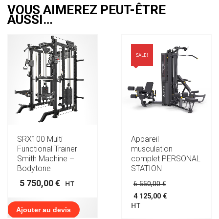
VOUS AIMEREZ PEUT-ÊTRE
AUSSI…
SALE!
SRX100 Multi
Appareil
Functional Trainer
musculation
Smith Machine –
complet PERSONAL
Bodytone
STATION
Le
5 750,00
€
HT
6 550,00
€
prix
4 125,00
€
initial
Le
HT
était :
Ajouter au devis
prix
6