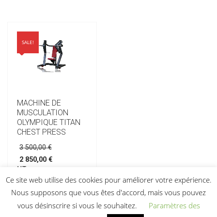
650,00 €.
SALE!
MACHINE DE
MUSCULATION
OLYMPIQUE TITAN
CHEST PRESS
Le
3 500,00
€
prix
2 850,00
€
initial
Le
HT
était :
prix
Ce site web utilise des cookies pour améliorer votre expérience.
3
actuel
500,00 €.
est :
Nous supposons que vous êtes d'accord, mais vous pouvez
Ajouter au devis
2
vous désinscrire si vous le souhaitez.
Paramètres des
850,00 €.