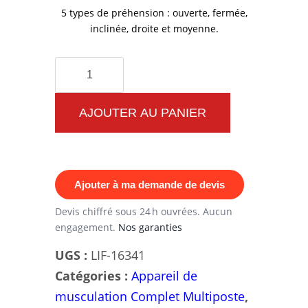
5 types de préhension : ouverte, fermée,
inclinée, droite et moyenne.
quantité
de
Station
AJOUTER AU PANIER
Musculation
Bodytone
Ajouter à ma demande de devis
Devis chiffré sous 24 h ouvrées. Aucun
engagement.
Nos garanties
UGS :
LIF-16341
Catégories :
Appareil de
musculation Complet Multiposte
,