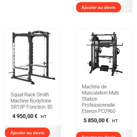
actuel
550,00 €.
est :
Ajouter au devis
4
125,00 €.
Machine de
Musculation Multi
Squat Rack Smith
Station
Machine Bodytone
Professionnelle
SR10P Fonction 3D
Etenon PC0960
4 950,00
€
HT
5 850,00
€
HT
Ajouter au devis
Ajouter au devis