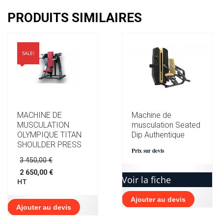
PRODUITS SIMILAIRES
SALE!
MACHINE DE
Machine de
MUSCULATION
musculation Seated
OLYMPIQUE TITAN
Dip Authentique
SHOULDER PRESS
Prix sur devis
Le
3 450,00
€
prix
2 650,00
€
initial
Voir la fiche
Le
HT
était :
prix
3
actuel
Ajouter au devis
450,00 €.
est :
Ajouter au devis
2