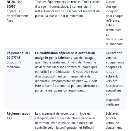
NF EN ISO
Tous les équipements de fitness. Trois classes
Classe
20957
d’usage : H domestique, S commercial, I
d’usage
appareils
institutionnel intensif. En cabinet recevant du
indiquée
d’entraînement
public, la classe S est le minimum.
pour chaque
fixes
référence,
fiches
techniques
et
déclarations
du fabricant
Règlement (UE)
La qualification dépend de la destination
Orientation
2017/745
assignée par le fabricant
, pas de l’usage
vers les
dispositifs
qu’en fait le praticien. Un vélo de fitness ne
équipements
médicaux
devient pas un dispositif médical parce qu’il
adaptés et,
est utilisé en rééducation. Si vous avez besoin
le cas
d’un dispositif médical — ergomètre de
échéant,
diagnostic, dynamomètre de bilan —, il doit
vers des
être présenté comme tel par son fabricant et
fournisseurs
porter le marquage correspondant.
spécialisés
en
dispositifs
médicaux
Réglementation
Le classement de votre local — type et
Sols avec
ERP
catégorie, ou absence de classement — se
procès-
détermine avec la mairie ou le bureau de
verbal de
contrôle selon la configuration et l’effectif
classement