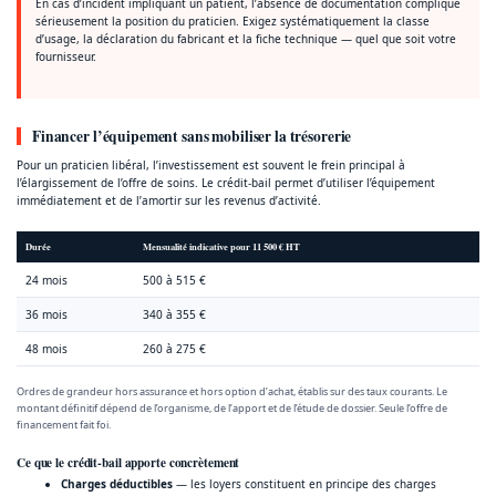
En cas d’incident impliquant un patient, l’absence de documentation complique
sérieusement la position du praticien. Exigez systématiquement la classe
d’usage, la déclaration du fabricant et la fiche technique — quel que soit votre
fournisseur.
Financer l’équipement sans mobiliser la trésorerie
Pour un praticien libéral, l’investissement est souvent le frein principal à
l’élargissement de l’offre de soins. Le crédit-bail permet d’utiliser l’équipement
immédiatement et de l’amortir sur les revenus d’activité.
Durée
Mensualité indicative pour 11 500 € HT
24 mois
500 à 515 €
36 mois
340 à 355 €
48 mois
260 à 275 €
Ordres de grandeur hors assurance et hors option d’achat, établis sur des taux courants. Le
montant définitif dépend de l’organisme, de l’apport et de l’étude de dossier. Seule l’offre de
financement fait foi.
Ce que le crédit-bail apporte concrètement
Charges déductibles
— les loyers constituent en principe des charges