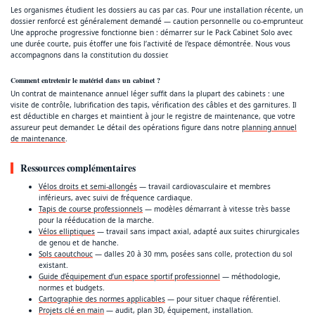
Les organismes étudient les dossiers au cas par cas. Pour une installation récente, un
dossier renforcé est généralement demandé — caution personnelle ou co-emprunteur.
Une approche progressive fonctionne bien : démarrer sur le Pack Cabinet Solo avec
une durée courte, puis étoffer une fois l’activité de l’espace démontrée. Nous vous
accompagnons dans la constitution du dossier.
Comment entretenir le matériel dans un cabinet ?
Un contrat de maintenance annuel léger suffit dans la plupart des cabinets : une
visite de contrôle, lubrification des tapis, vérification des câbles et des garnitures. Il
est déductible en charges et maintient à jour le registre de maintenance, que votre
assureur peut demander. Le détail des opérations figure dans notre
planning annuel
de maintenance
.
Ressources complémentaires
Vélos droits et semi-allongés
— travail cardiovasculaire et membres
inférieurs, avec suivi de fréquence cardiaque.
Tapis de course professionnels
— modèles démarrant à vitesse très basse
pour la rééducation de la marche.
Vélos elliptiques
— travail sans impact axial, adapté aux suites chirurgicales
de genou et de hanche.
Sols caoutchouc
— dalles 20 à 30 mm, posées sans colle, protection du sol
existant.
Guide d’équipement d’un espace sportif professionnel
— méthodologie,
normes et budgets.
Cartographie des normes applicables
— pour situer chaque référentiel.
Projets clé en main
— audit, plan 3D, équipement, installation.