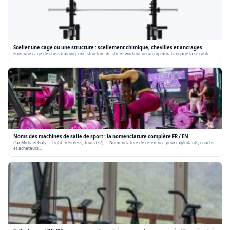
Sceller une cage ou une structure : scellement chimique, chevilles et ancrages
Fixer une cage de cross training, une structure de street workout ou un rig mural engage la securite…
Noms des machines de salle de sport : la nomenclature complète FR / EN
Par Michaël Galy — Light In Fitness, Tours (37) — Nomenclature de référence pour exploitants, coachs
et acheteurs…