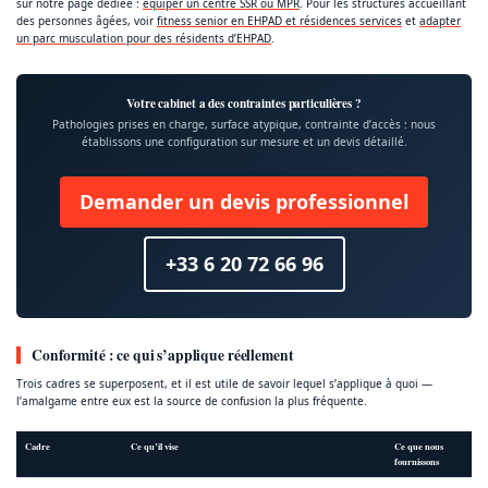
sur notre page dédiée :
équiper un centre SSR ou MPR
. Pour les structures accueillant
des personnes âgées, voir
fitness senior en EHPAD et résidences services
et
adapter
un parc musculation pour des résidents d’EHPAD
.
Votre cabinet a des contraintes particulières ?
Pathologies prises en charge, surface atypique, contrainte d’accès : nous
établissons une configuration sur mesure et un devis détaillé.
Demander un devis professionnel
+33 6 20 72 66 96
Conformité : ce qui s’applique réellement
Trois cadres se superposent, et il est utile de savoir lequel s’applique à quoi —
l’amalgame entre eux est la source de confusion la plus fréquente.
Cadre
Ce qu’il vise
Ce que nous
fournissons