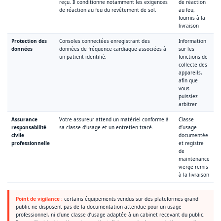
reçu. Il conditionne notamment les exigences
de réaction
de réaction au feu du revêtement de sol.
au feu,
fournis à la
livraison
Protection des
Consoles connectées enregistrant des
Information
données
données de fréquence cardiaque associées à
sur les
un patient identifié.
fonctions de
collecte des
appareils,
afin que
vous
puissiez
arbitrer
Assurance
Votre assureur attend un matériel conforme à
Classe
responsabilité
sa classe d’usage et un entretien tracé.
d’usage
civile
documentée
professionnelle
et registre
de
maintenance
vierge remis
à la livraison
Point de vigilance :
certains équipements vendus sur des plateformes grand
public ne disposent pas de la documentation attendue pour un usage
professionnel, ni d’une classe d’usage adaptée à un cabinet recevant du public.