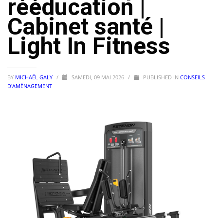
rééducation |
Cabinet santé |
Light In Fitness
BY
MICHAËL GALY
/
SAMEDI, 09 MAI 2026
/
PUBLISHED IN
CONSEILS
D'AMÉNAGEMENT