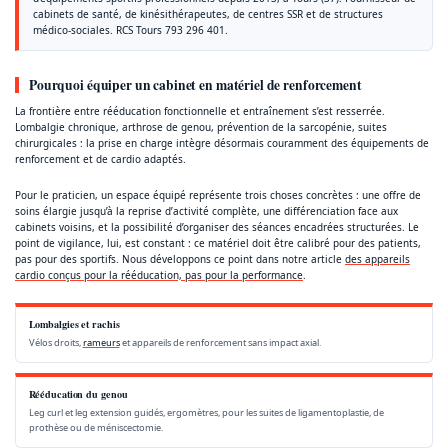
cabinets de santé, de kinésithérapeutes, de centres SSR et de structures
médico-sociales. RCS Tours 793 296 401.
Pourquoi équiper un cabinet en matériel de renforcement
La frontière entre rééducation fonctionnelle et entraînement s’est resserrée.
Lombalgie chronique, arthrose de genou, prévention de la sarcopénie, suites
chirurgicales : la prise en charge intègre désormais couramment des équipements de
renforcement et de cardio adaptés.
Pour le praticien, un espace équipé représente trois choses concrètes : une offre de
soins élargie jusqu’à la reprise d’activité complète, une différenciation face aux
cabinets voisins, et la possibilité d’organiser des séances encadrées structurées. Le
point de vigilance, lui, est constant : ce matériel doit être calibré pour des patients,
pas pour des sportifs. Nous développons ce point dans notre article
des appareils
cardio conçus pour la rééducation, pas pour la performance
.
Lombalgies et rachis
Vélos droits,
rameurs
et appareils de renforcement sans impact axial.
Rééducation du genou
Leg curl et leg extension guidés, ergomètres, pour les suites de ligamentoplastie, de
prothèse ou de méniscectomie.