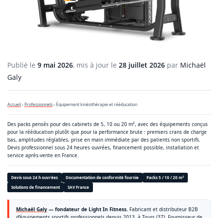
Publié le
9 mai 2026
, mis à jour le
28 juillet 2026
par
Michaël
Galy
Accueil
›
Professionnels
› Équipement kinésithérapie et rééducation
Des packs pensés pour des cabinets de 5, 10 ou 20 m², avec des équipements conçus
pour la rééducation plutôt que pour la performance brute : premiers crans de charge
bas, amplitudes réglables, prise en main immédiate par des patients non sportifs.
Devis professionnel sous 24 heures ouvrées, financement possible, installation et
service après-vente en France.
Devis sous 24 h ouvrées
Documentation de conformité fournie
Packs 5 / 10 / 20 m²
Solutions de financement
SAV France
Michaël Galy
— fondateur de Light In Fitness.
Fabricant et distributeur B2B
d’équipements sportifs professionnels depuis 2013, à Tours (37). Fournisseur de