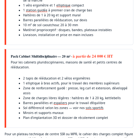
de la marche
1 vélo ergomètre et 1
elliptique
compact
1
station guidée
à premier cran de charge bas
Haltères de 1 à 20 kg et support mural
Barres parallèles de rééducation, sur devis
10 m² de sol caoutchouc 20 à 30 mm
Matériel proprioceptif : disques, bandes, plateaux instables
Livraison, installation et prise en main incluses
à partir de 24 000 € HT
Pack Cabinet Multidisciplinaire — 20 m² ·
Pour les cabinets pluridisciplinaires, maisons de santé et petits centres de
rééducation.
2 tapis de rééducation et 2 vélos ergomètres
1 elliptique à bras actifs, pour le travail des membres supérieurs
Zone de renforcement guidé : presse, leg curl et extension, développé
assis
Zone de charges libres légères : haltères de 1 à 20 kg, kettlebells
Barres parallèles et
espaliers
pour le travail d’équilibre
Sol différencié selon les zones — voir nos
sols sportifs
Miroirs et supports muraux
Plan d’implantation 3D et dossier de récolement complet
Pour un plateau technique de centre SSR ou MPR, le cahier des charges complet figure