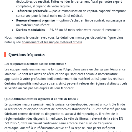
déductibles du résultat. Faites valider le traitement fiscal par votre expert-
comptable, il dépend de votre régime.
Trésorerie préservée
— pas d’immobilisation de capital, capacité d’emprunt
conservée pour le local ou le matériel médical.
Renouvellement organisé
— option d’achat en fin de contrat, ou passage à
un matériel plus récent.
Durées modulables
— 24, 36 ou 48 mois selon votre capacité mensuelle.
Nous montons le dossier avec vous. Le détail des montages disponibles figure dans
notre guide
financement et leasing de matériel fitness
.
Questions fréquentes
Les équipements de fitness sont-ils remboursés ?
Les équipements eux-mêmes ne font pas l’objet d’une prise en charge par l’Assurance
Maladie. Ce sont les actes de rééducation qui sont cotés selon la nomenclature
applicable à votre profession, indépendamment du matériel utilisé pour les réaliser.
Certains dispositifs médicaux au sens strict peuvent relever de régimes distincts : cela
se vérifie au cas par cas auprès de leur fabricant.
Quelle différence entre un ergomètre et un vélo de fitness ?
L’ergomètre mesure précisément la puissance développée, permet un contrôle fin de
la résistance et dispose souvent de protocoles standardisés. S’il est présenté par son
fabricant comme destiné au diagnostic ou au suivi thérapeutique, il relève de la
réglementation des dispositifs médicaux. Le vélo de fitness, relevant de la série EN
ISO 20957, offre un travail cardiovasculaire efficace avec suivi de fréquence
cardiaque, adapté à la rééducation active et à la reprise. Nos packs intègrent