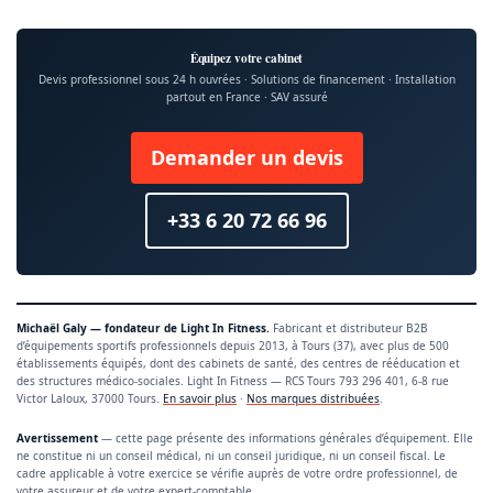
Équipez votre cabinet
Devis professionnel sous 24 h ouvrées · Solutions de financement · Installation
partout en France · SAV assuré
Demander un devis
+33 6 20 72 66 96
Michaël Galy — fondateur de Light In Fitness.
Fabricant et distributeur B2B
d’équipements sportifs professionnels depuis 2013, à Tours (37), avec plus de 500
établissements équipés, dont des cabinets de santé, des centres de rééducation et
des structures médico-sociales. Light In Fitness — RCS Tours 793 296 401, 6-8 rue
Victor Laloux, 37000 Tours.
En savoir plus
·
Nos marques distribuées
.
Avertissement
— cette page présente des informations générales d’équipement. Elle
ne constitue ni un conseil médical, ni un conseil juridique, ni un conseil fiscal. Le
cadre applicable à votre exercice se vérifie auprès de votre ordre professionnel, de
votre assureur et de votre expert-comptable.