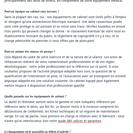
principalement des vélos de fitness, en complément de votre équipement médical.
Peut-on équiper un cabinet sans travaux ?
Dans la plupart des cas, oui : nos équipements de cabinet sont livrés prêts à l’emploi
et n’exigent qu’une alimentation électrique standard. Une dalle caoutchouc posée
sans colle protège le sol existant et se retire sans trace. Vérifiez toutefois en amont
trois points qui peuvent changer la donne : le classement éventuel de votre local en
établissement recevant du public, le règlement de copropriété s’il y a lieu, et la
charge admissible du plancher si vous n’êtes pas de plain-pied.
Peut-on animer des séances de groupe ?
Cela dépend du cadre de votre exercice et de la nature de la séance. Les actes de
rééducation relèvent de votre nomenclature professionnelle et de vos règles
déontologiques : votre ordre professionnel est la référence sur ce point. Si vous
souhaitez proposer de l’activité physique adaptée hors soin, la question de la
qualification de l’intervenant se pose, et l’association avec un enseignant en activité
physique adaptée est une solution courante. Un cabinet équipé peut également
mettre l’espace à disposition d’un professionnel qualifié.
Quelle garantie sur les équipements de cabinet ?
La durée et l’étendue varient selon la gamme et sont indiquées référence par
référence dans le devis, qui fait foi. Le dossier remis à la livraison comprend les
déclarations de conformité, les fiches techniques et un registre de maintenance
vierge. En cas de panne, nous prenons en charge la relation avec le fabricant : vous
n’avez qu’un interlocuteur. Voir notre
guide SAV, pièces et garanties
.
Le financement est-il accessible en début d’activité ?