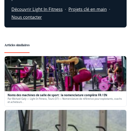
Découvrir Light In Fitness
·
Projets clé en main
·
Nous contacter
Articles similaires
Noms des machines de salle de sport : la nomenclature complète FR / EN
Par Michaël Galy — Light In Fitness, Tours (37) — Nomenclature de référence pour exploitants, coachs
et acheteurs…