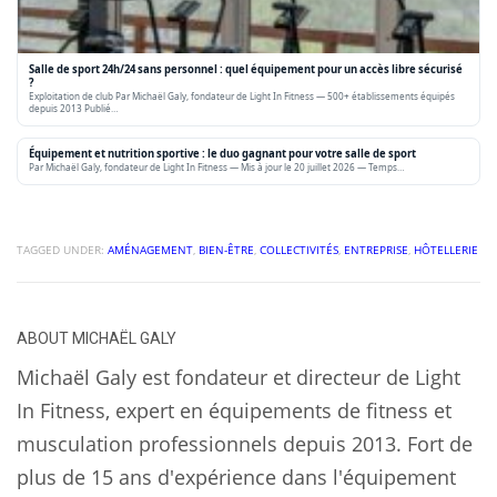
Salle de sport 24h/24 sans personnel : quel équipement pour un accès libre sécurisé
?
Exploitation de club Par Michaël Galy, fondateur de Light In Fitness — 500+ établissements équipés
depuis 2013 Publié…
Équipement et nutrition sportive : le duo gagnant pour votre salle de sport
Par Michaël Galy, fondateur de Light In Fitness — Mis à jour le 20 juillet 2026 — Temps…
TAGGED UNDER:
AMÉNAGEMENT
,
BIEN-ÊTRE
,
COLLECTIVITÉS
,
ENTREPRISE
,
HÔTELLERIE
ABOUT
MICHAËL GALY
Michaël Galy est fondateur et directeur de Light
In Fitness, expert en équipements de fitness et
musculation professionnels depuis 2013. Fort de
plus de 15 ans d'expérience dans l'équipement