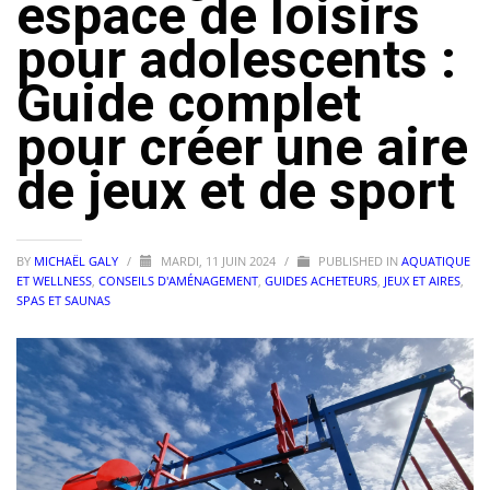
espace de loisirs
pour adolescents :
Guide complet
pour créer une aire
de jeux et de sport
BY
MICHAËL GALY
/
MARDI, 11 JUIN 2024
/
PUBLISHED IN
AQUATIQUE
ET WELLNESS
,
CONSEILS D'AMÉNAGEMENT
,
GUIDES ACHETEURS
,
JEUX ET AIRES
,
SPAS ET SAUNAS