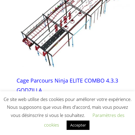
Cage Parcours Ninja ELITE COMBO 4.3.3
GODZILLA
Ce site web utilise des cookies pour améliorer votre expérience.
29 000,00
€
HT
Nous supposons que vous êtes d'accord, mais vous pouvez
Ajouter au panier
vous désinscrire si vous le souhaitez.
Paramètres des
L’importance d’un espace
cookies
Accepter