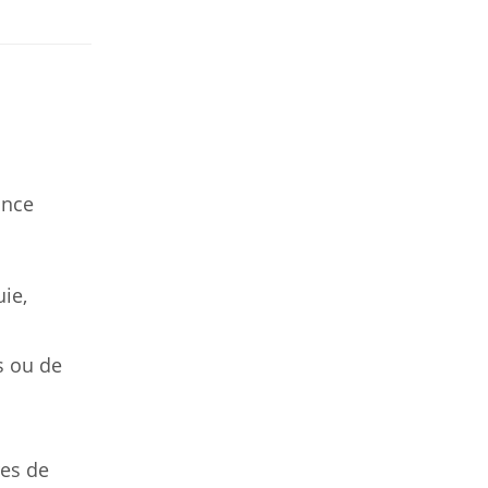
ance
ie,
s ou de
res de