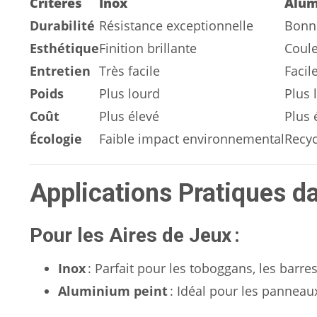
Critères
Inox
Alum
Durabilité
Résistance exceptionnelle
Bonne
Esthétique
Finition brillante
Coule
Entretien
Très facile
Facil
Poids
Plus lourd
Plus 
Coût
Plus élevé
Plus
Écologie
Faible impact environnemental
Recyc
Applications Pratiques da
Pour les Aires de Jeux :
Inox
: Parfait pour les toboggans, les barre
Aluminium peint
: Idéal pour les panneaux