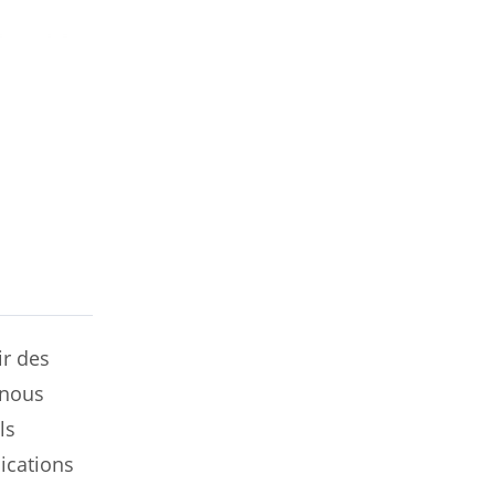
ir des
 nous
ls
ications