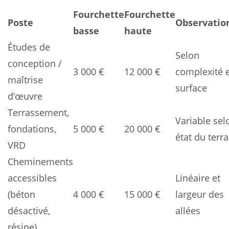
Fourchette
Fourchette
Poste
Observatio
basse
haute
Études de
Selon
conception /
3 000 €
12 000 €
complexité 
maîtrise
surface
d’œuvre
Terrassement,
Variable sel
fondations,
5 000 €
20 000 €
état du terra
VRD
Cheminements
accessibles
Linéaire et
(béton
4 000 €
15 000 €
largeur des
désactivé,
allées
résine)