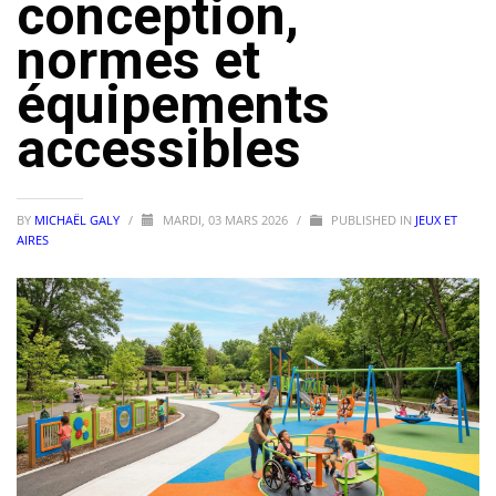
conception,
normes et
équipements
accessibles
BY
MICHAËL GALY
/
MARDI, 03 MARS 2026
/
PUBLISHED IN
JEUX ET
AIRES