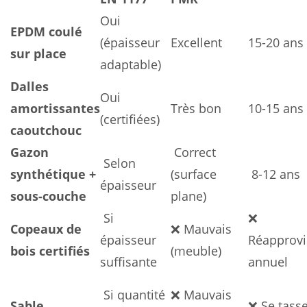
Oui
EPDM coulé
(épaisseur
Excellent
15-20 ans
sur place
adaptable)
Dalles
Oui
amortissantes
Très bon
10-15 ans
(certifiées)
caoutchouc
Gazon
️ Correct
️ Selon
synthétique +
(surface
️ 8-12 ans
épaisseur
sous-couche
plane)
️ Si
❌
Copeaux de
❌ Mauvais
épaisseur
Réapprov
bois certifiés
(meuble)
suffisante
annuel
️ Si quantité
❌ Mauvais
Sable
❌ Se tasse