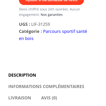
Banc
Abdominaux
Devis chiffré sous 24 h ouvrées. Aucun
engagement.
Nos garanties
-
Aire
UGS :
LIF-31259
de
Catégorie :
Parcours sportif santé
Fitness
en bois
Naturelle
Work-
Fit
DESCRIPTION
INFORMATIONS COMPLÉMENTAIRES
LIVRAISON
AVIS (0)