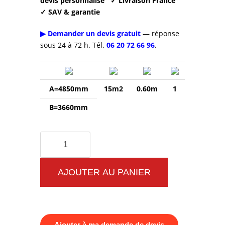
devis personnalisé
✓ Livraison France
✓ SAV & garantie
▶ Demander un devis gratuit
— réponse
sous 24 à 72 h. Tél.
06 20 72 66 96
.
A=4850mm
15m2
0.60m
1
B=3660mm
quantité
de
Parcours
AJOUTER AU PANIER
santé
en
bois
Ajouter à ma demande de devis