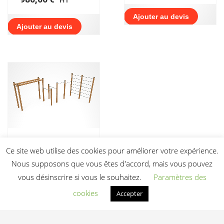
Ajouter au devis
Ajouter au devis
Parcours sportif
Ce site web utilise des cookies pour améliorer votre expérience.
extérieur en bois
Climbing – Work-fit
Nous supposons que vous êtes d'accord, mais vous pouvez
pour une santé
vous désinscrire si vous le souhaitez.
Paramètres des
optimale
cookies
Accepter
4 025,00
€
HT