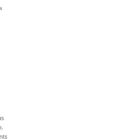
s
us
n.
nts