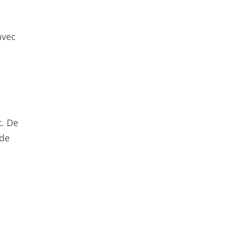
avec
t. De
 de