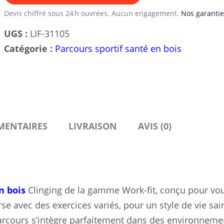
en
Devis chiffré sous 24 h ouvrées. Aucun engagement.
Nos garantie
Bois
UGS :
LIF-31105
Clinging
Catégorie :
Parcours sportif santé en bois
Work-
fit
-
Structure
Bois
MENTAIRES
LIVRAISON
AVIS (0)
Lamellé
et
Métal
Inoxydable
n bois
Clinging de la gamme Work-fit, conçu pour vo
e avec des exercices variés, pour un style de vie sai
parcours s’intègre parfaitement dans des environneme