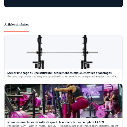
Articles similaires
Sceller une cage ou une structure : scellement chimique, chevilles et ancrages
Fixer une cage de cross training, une structure de street workout ou un rig mural engage la securite…
Noms des machines de salle de sport : la nomenclature complète FR / EN
Par Michaël Galy — Light In Fitness, Tours (37) — Nomenclature de référence pour exploitants, coachs