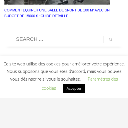
COMMENT ÉQUIPER UNE SALLE DE SPORT DE 100 M² AVEC UN
BUDGET DE 15000 € : GUIDE DÉTAILLÉ
Ce site web utilise des cookies pour améliorer votre expérience.
Nous supposons que vous êtes d'accord, mais vous pouvez
vous désinscrire si vous le souhaitez.
Paramètres des
cookies
Accepter
Light In Fitness
—
6-8 rue Victor Laloux
,
37000
Tours
,
France
06 20 72 66 96
contact@lightinfitness.com
|
Mentions légales
CGV
Conditions d'utilisation
Contact
© 2026 Light In Fitness — Équipements fitness professionnels indoor & outdoor