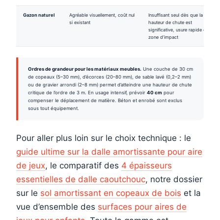
Gazon naturel
Agréable visuellement, coût nul
Insuffisant seul dès que la
si existant
hauteur de chute est
significative, usure rapide en
zone d’impact
Ordres de grandeur pour les matériaux meubles.
Une couche de 30 cm
de copeaux (5–30 mm), d’écorces (20–80 mm), de sable lavé (0,2–2 mm)
ou de gravier arrondi (2–8 mm) permet d’atteindre une hauteur de chute
critique de l’ordre de 3 m. En usage intensif, prévoir
40 cm
pour
compenser le déplacement de matière. Béton et enrobé sont exclus
sous tout équipement.
Pour aller plus loin sur le choix technique : le
guide ultime sur la dalle amortissante pour aire
de jeux
, le comparatif des
4 épaisseurs
essentielles de dalle caoutchouc
, notre dossier
sur le
sol amortissant en copeaux de bois
et la
vue d’ensemble des
surfaces pour aires de