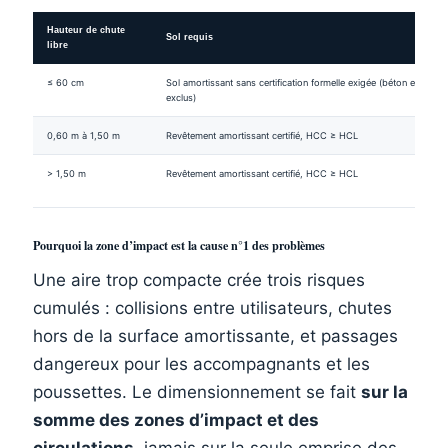
Hauteur de chute
Sol requis
libre
≤ 60 cm
Sol amortissant sans certification formelle exigée (béton et enrob
exclus)
0,60 m à 1,50 m
Revêtement amortissant certifié, HCC ≥ HCL
> 1,50 m
Revêtement amortissant certifié, HCC ≥ HCL
Pourquoi la zone d’impact est la cause n°1 des problèmes
Une aire trop compacte crée trois risques
cumulés : collisions entre utilisateurs, chutes
hors de la surface amortissante, et passages
dangereux pour les accompagnants et les
poussettes. Le dimensionnement se fait
sur la
somme des zones d’impact et des
circulations
, jamais sur la seule emprise des