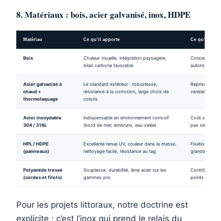
8. Matériaux : bois, acier galvanisé, inox, HDPE
Matériau
Ce qu’il apporte
Ce qu’il exig
Bois
Chaleur visuelle, intégration paysagère,
Conception et 
bilan carbone favorable
autorisé, suiv
Acier galvanisé à
Le standard extérieur : robustesse,
Reprise des r
chaud +
résistance à la corrosion, large choix de
vandalisme
thermolaquage
coloris
Acier inoxydable
Indispensable en environnement corrosif
Coût supérieur
304 / 316L
(bord de mer, embruns, eau salée)
pas seulement
HPL / HDPE
Excellente tenue UV, couleur dans la masse,
Fixations et ép
(panneaux)
nettoyage facile, résistance au tag
grands panne
Polyamide tressé
Souplesse, durabilité, âme acier sur les
Contrôle des s
(cordes et filets)
gammes pro
points de frict
Pour les projets littoraux, notre doctrine est
explicite : c’est l’inox qui prend le relais du