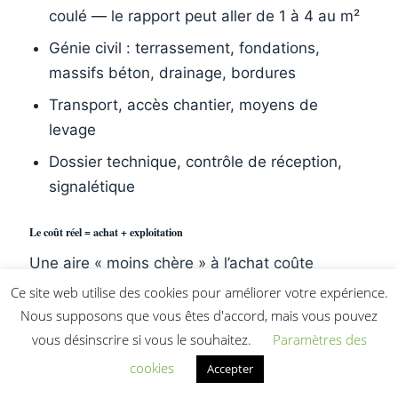
coulé — le rapport peut aller de 1 à 4 au m²
Génie civil : terrassement, fondations,
massifs béton, drainage, bordures
Transport, accès chantier, moyens de
levage
Dossier technique, contrôle de réception,
signalétique
Le coût réel = achat + exploitation
Une aire « moins chère » à l’achat coûte
régulièrement plus cher sur dix ans si le sol est
Ce site web utilise des cookies pour améliorer votre expérience.
sous-dimensionné (reprise complète à 3 ans),
Nous supposons que vous êtes d'accord, mais vous pouvez
si la maintenance est lourde, si les pièces
vous désinscrire si vous le souhaitez.
Paramètres des
détachées sont introuvables ou si
cookies
Accepter
l’immobilisation est fréquente. Raisonnez en