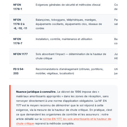
NF EN
Exigences générales de sécurité et méthodes d’essai
Coincements
1176-1
de la haut
NF EN
Balançoires, toboggans, téléphériques, manèges,
Parties sp
1176-2 à
équipements oscillants, équipements clos, réseaux de
selon les 
-6, -10, -11
cordes
NF EN
Installation, contrôle, maintenance et utilisation
Base d’él
1176-7
contrôle p
NF EN 1177
Sols absorbant l’impact — détermination de la hauteur de
Justificati
chute critique
HIC ≤ 100
FD S 54-
Recommandations d’aménagement (clôtures, portillons,
Utile pour
203
mobilier, végétaux, localisation)
juxtaposit
Nuance juridique à connaître.
Le décret de 1996 impose des «
matériaux amortissants appropriés » dans les zones de réception, sans
renvoyer directement à une norme d’application obligatoire. La NF EN
1177 est le moyen reconnu de
démontrer
que le sol répond à cette
exigence, via la mesure de la hauteur de chute critique. En pratique, c’est
ce que demandent les organismes de contrôle et les assureurs : notre
article détaillé sur la
norme EN 1177, les sols amortissants et la hauteur de
chute critique
reprend la méthode complète.