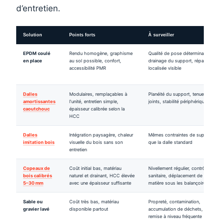
d’entretien.
Solution
Points forts
À surveiller
EPDM coulé
Rendu homogène, graphisme
Qualité de pose déterminante,
en place
au sol possible, confort,
drainage du support, réparation
accessibilité PMR
localisée visible
Dalles
Modulaires, remplaçables à
Planéité du support, tenue des
amortissantes
l’unité, entretien simple,
joints, stabilité périphérique
caoutchouc
épaisseur calibrée selon la
HCC
Dalles
Intégration paysagère, chaleur
Mêmes contraintes de support
imitation bois
visuelle du bois sans son
que la dalle standard
entretien
Copeaux de
Coût initial bas, matériau
Nivellement régulier, contrôle
bois calibrés
naturel et drainant, HCC élevée
sanitaire, déplacement de
5–30 mm
avec une épaisseur suffisante
matière sous les balançoires
Sable ou
Coût très bas, matériau
Propreté, contamination,
gravier lavé
disponible partout
accumulation de déchets,
remise à niveau fréquente