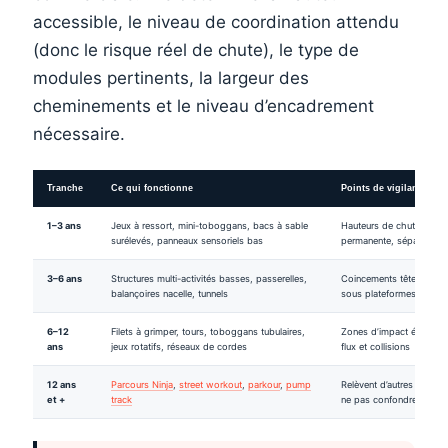
accessible, le niveau de coordination attendu
(donc le risque réel de chute), le type de
modules pertinents, la largeur des
cheminements et le niveau d’encadrement
nécessaire.
Tranche
Ce qui fonctionne
Points de vigilance
1–3 ans
Jeux à ressort, mini-toboggans, bacs à sable
Hauteurs de chute très b
surélevés, panneaux sensoriels bas
permanente, séparation
3–6 ans
Structures multi-activités basses, passerelles,
Coincements tête/cou, 
balançoires nacelle, tunnels
sous plateformes
6–12
Filets à grimper, tours, toboggans tubulaires,
Zones d’impact étendues
ans
jeux rotatifs, réseaux de cordes
flux et collisions
12 ans
Parcours Ninja
,
street workout
,
parkour
,
pump
Relèvent d’autres référe
et +
track
ne pas confondre avec un