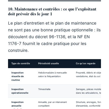
10. Maintenance et contrôles : ce que l’exploitant
doit prévoir dès le jour 1
Le plan d’entretien et le plan de maintenance
ne sont pas une bonne pratique optionnelle : ils
découlent du décret 96-1136, et la NF EN
1176-7 fournit le cadre pratique pour les
construire.
Type de contrôle
Périodicité usuelle
Ce qu’on regarde
Inspection
Hebdomadaire à mensuelle
Propreté, débris et objets dang
visuelle de
selon la fréquentation
vandalisme, état du sol de réce
routine
Inspection
Trimestrielle
Serrages, pièces mobiles, usur
opérationnelle
dans les articulations, tension d
Inspection
Annuelle, par un intervenant
Structure, ancrages, fondations,
annuelle
compétent
d’ensemble, conformité globale