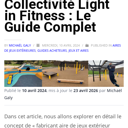
Collectivité Light
in Fitness : Le
Guide Complet
BY
MICHAËL GALY
/
MERCREDI, 10 AVRIL 2024
/
PUBLISHED IN
AIRES
DE JEUX EXTÉRIEURES
,
GUIDES ACHETEURS
,
JEUX ET AIRES
Publié le
10 avril 2024
, mis à jour le
23 avril 2026
par
Michaël
Galy
Dans cet article, nous allons explorer en détail le
concept de « fabricant aire de jeux extérieur