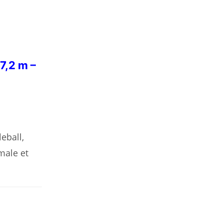
7,2 m –
eball,
male et