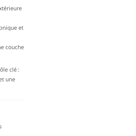
xtérieure
onique et
ne couche
le clé :
et une
s