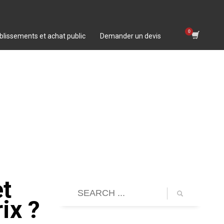
blissements et achat public
Demander un devis
et
ix ?