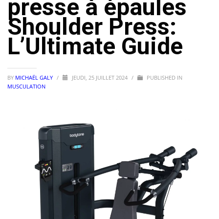
presse à épaules
Shoulder Press:
L’Ultimate Guide
BY
MICHAËL GALY
/
JEUDI, 25 JUILLET 2024
/
PUBLISHED IN
MUSCULATION