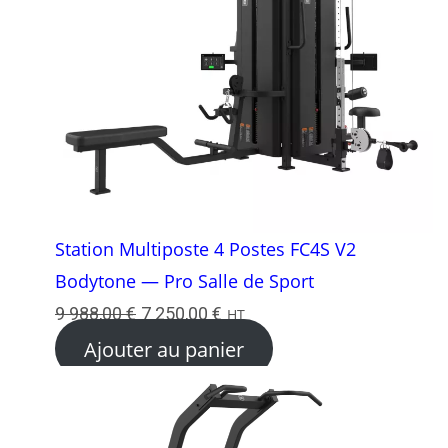
Station Multiposte 4 Postes FC4S V2
Bodytone — Pro Salle de Sport
Le
Le
9 988,00
€
7 250,00
€
HT
prix
prix
Ajouter au panier
initial
actuel
était :
est :
9
7