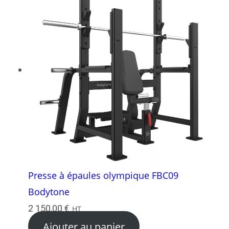
Presse à épaules olympique FBC09
Bodytone
2 150,00
€
HT
Ajouter au panier