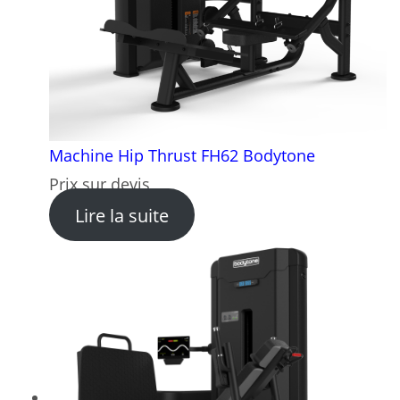
Machine Hip Thrust FH62 Bodytone
Prix sur devis
: Machine Hip Thrust FH62 
Lire la suite