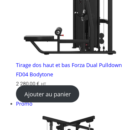
Tirage dos haut et bas Forza Dual Pulldown
FD04 Bodytone
2 280,00
€
HT
Ajouter au panier
Produit
Promo
en
promotion