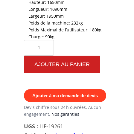
Hauteur: 1650mm
Longueur: 1090mm
Largeur: 1950mm
Poids de la machine: 232kg
Poids Maximal de l’utilisateur: 180kg
Charge: 90kg
quantité
de
Machine
AJOUTER AU PANIER
pour
Triceps
Gold
Ajouter à ma demande de devis
SPG010
Ellipse
Devis chiffré sous 24 h ouvrées. Aucun
engagement.
Nos garanties
UGS :
LIF-19261