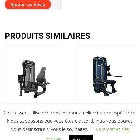
Ajouter au devis
PRODUITS SIMILAIRES
Machine à Cuisses
Machine à Fessiers
Ce site web utilise des cookies pour améliorer votre expérience.
Gold SPG016 Ellipse
Gold SPG017 Ellipse
Nous supposons que vous êtes d'accord, mais vous pouvez
1 950,00
€
1 950,00
€
HT
HT
vous désinscrire si vous le souhaitez.
Paramètres des
cookies
Accepter