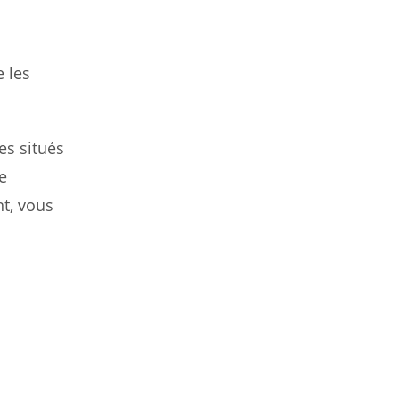
e les
es situés
e
nt, vous