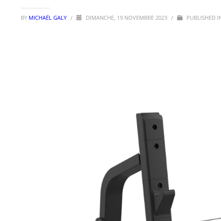
BY
MICHAËL GALY
/
DIMANCHE, 19 NOVEMBRE 2023
/
PUBLISHED I