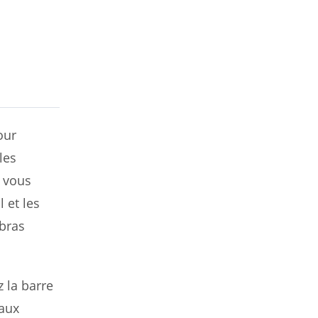
our
les
e vous
l et les
 bras
 la barre
paux