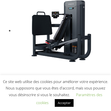
Machine de presse pour les jambes
Ce site web utilise des cookies pour améliorer votre expérience.
Nous supposons que vous êtes d'accord, mais vous pouvez
Bodytone FH59 : Le guide ultime pour le
vous désinscrire si vous le souhaitez.
Paramètres des
renforcement musculaire.
cookies
Accepter
7 513,90
€
HT