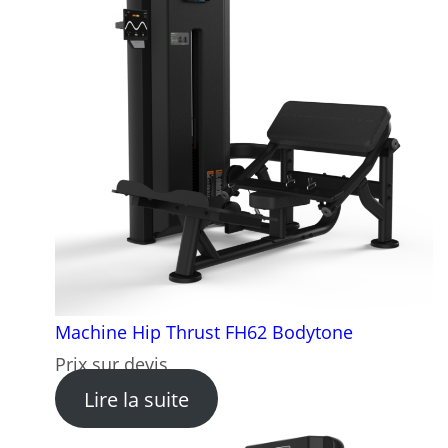
Machine Hip Thrust FH62 Bodytone
Prix sur devis
: Machine Hip Thrust FH62 
Lire la suite