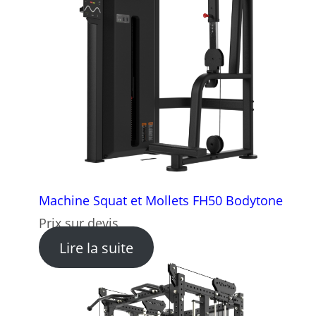
Machine Squat et Mollets FH50 Bodytone
Prix sur devis
: Machine Squat et Mollets
Lire la suite