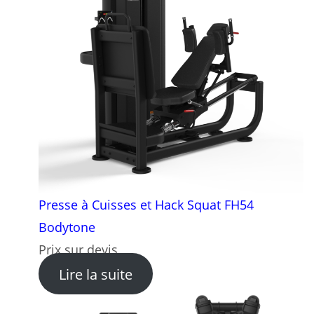
Presse à Cuisses et Hack Squat FH54
Bodytone
Prix sur devis
: Presse à Cuisses et Hack
Lire la suite