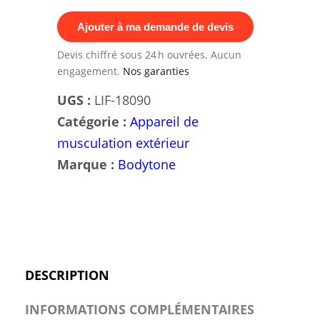
extérieur
Ajouter à ma demande de devis
Chest
Press
Devis chiffré sous 24 h ouvrées. Aucun
engagement.
Nos garanties
Solid
Rock
UGS :
LIF-18090
Bodytone
Catégorie :
Appareil de
musculation extérieur
Marque :
Bodytone
DESCRIPTION
INFORMATIONS COMPLÉMENTAIRES