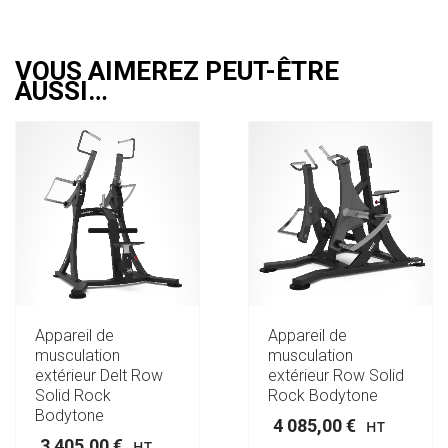
VOUS AIMEREZ PEUT-ÊTRE
AUSSI…
Appareil de
Appareil de
musculation
musculation
extérieur Delt Row
extérieur Row Solid
Solid Rock
Rock Bodytone
Bodytone
4 085,00
€
HT
3 405,00
€
HT