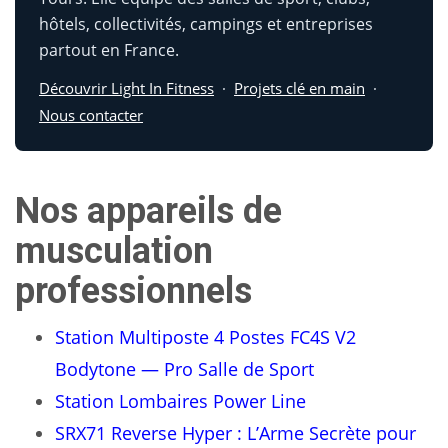
hôtels, collectivités, campings et entreprises
partout en France.
Découvrir Light In Fitness
·
Projets clé en main
·
Nous contacter
Nos appareils de
musculation
professionnels
Station Multiposte 4 Postes FC4S V2
Bodytone — Pro Salle de Sport
Station Lombaires Power Line
SRX71 Reverse Hyper : L’Arme Secrète pour