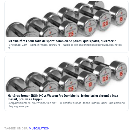
Set d’haltères pour salle de sport : combien de paires, quels poids, quel rack ?
Par Michaël Galy — Light In Fitness, Tours (37) — Guide de dimensionnement pour clubs, box, hôtels
et…
Haltères Etenon IRON HC vs Watson Pro Dumbbells : le duel acier chromé / inox
massif, preuves à l’appui
Comparatif matériel professionnel En bref — Les haltères ronds Etenon IRON HC (acier Hard Chromed,
plaque gravée par…
TAGGED UNDER:
MUSCULATION