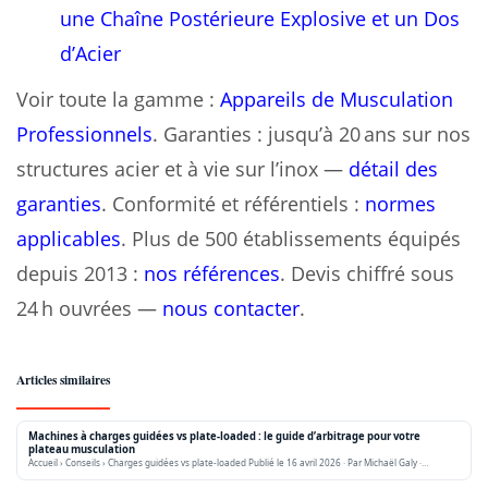
une Chaîne Postérieure Explosive et un Dos
d’Acier
Voir toute la gamme :
Appareils de Musculation
Professionnels
. Garanties : jusqu’à 20 ans sur nos
structures acier et à vie sur l’inox —
détail des
garanties
. Conformité et référentiels :
normes
applicables
. Plus de 500 établissements équipés
depuis 2013 :
nos références
. Devis chiffré sous
24 h ouvrées —
nous contacter
.
Articles similaires
Machines à charges guidées vs plate-loaded : le guide d’arbitrage pour votre
plateau musculation
Accueil › Conseils › Charges guidées vs plate-loaded Publié le 16 avril 2026 · Par Michaël Galy ·…