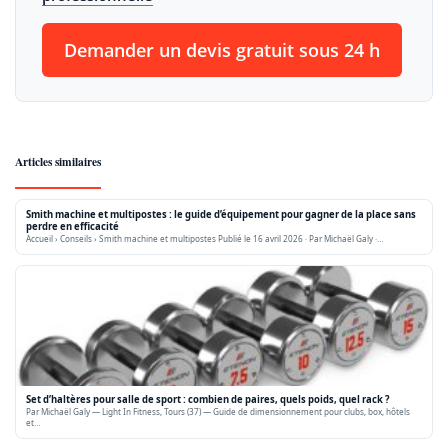
Demander un devis gratuit sous 24 h
Articles similaires
Smith machine et multipostes : le guide d’équipement pour gagner de la place sans
perdre en efficacité
Accueil › Conseils › Smith machine et multipostes Publié le 16 avril 2026 · Par Michaël Galy ·…
Set d’haltères pour salle de sport : combien de paires, quels poids, quel rack ?
Par Michaël Galy — Light In Fitness, Tours (37) — Guide de dimensionnement pour clubs, box, hôtels
et…