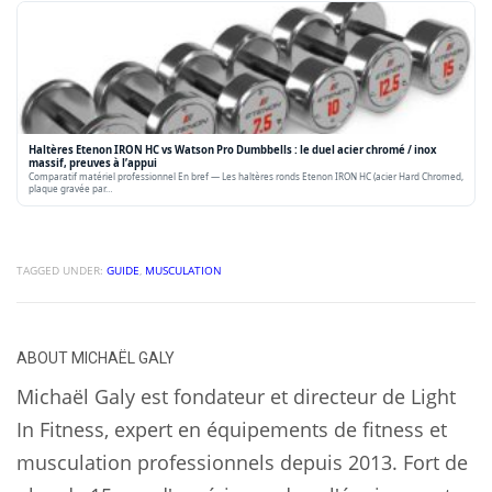
Haltères Etenon IRON HC vs Watson Pro Dumbbells : le duel acier chromé / inox
massif, preuves à l’appui
Comparatif matériel professionnel En bref — Les haltères ronds Etenon IRON HC (acier Hard Chromed,
plaque gravée par…
TAGGED UNDER:
GUIDE
,
MUSCULATION
ABOUT
MICHAËL GALY
Michaël Galy est fondateur et directeur de Light
In Fitness, expert en équipements de fitness et
musculation professionnels depuis 2013. Fort de