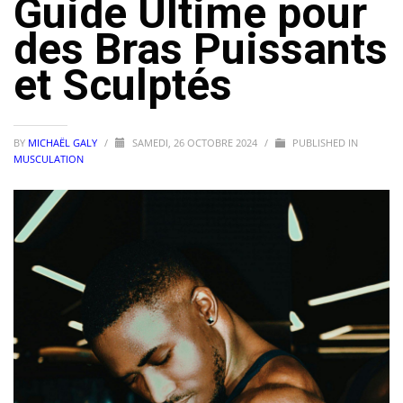
Guide Ultime pour
des Bras Puissants
et Sculptés
BY
MICHAËL GALY
/
SAMEDI, 26 OCTOBRE 2024
/
PUBLISHED IN
MUSCULATION