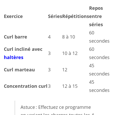
Repos
Exercice
Séries
Répétitions
entre
séries
60
Curl barre
4
8 à 10
secondes
Curl incliné avec
60
3
10 à 12
haltères
secondes
45
Curl marteau
3
12
secondes
45
Concentration curl
3
12 à 15
secondes
Astuce : Effectuez ce programme
en variant les charges toutes les 4