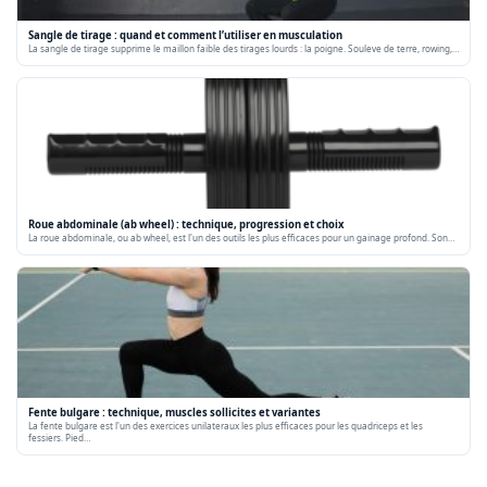
Sangle de tirage : quand et comment l’utiliser en musculation
La sangle de tirage supprime le maillon faible des tirages lourds : la poigne. Souleve de terre, rowing,…
Roue abdominale (ab wheel) : technique, progression et choix
La roue abdominale, ou ab wheel, est l'un des outils les plus efficaces pour un gainage profond. Son…
Fente bulgare : technique, muscles sollicites et variantes
La fente bulgare est l'un des exercices unilateraux les plus efficaces pour les quadriceps et les
fessiers. Pied…