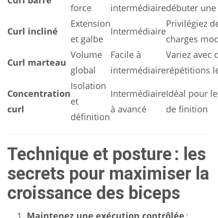
force
intermédiaire
débuter une
Extension
Privilégiez d
Curl incliné
Intermédiaire
et galbe
charges mo
Volume
Facile à
Variez avec 
Curl marteau
global
intermédiaire
répétitions l
Isolation
Concentration
Intermédiaire
Idéal pour le
et
curl
à avancé
de finition
définition
Technique et posture : les
secrets pour maximiser la
croissance des biceps
Maintenez une exécution contrôlée
: